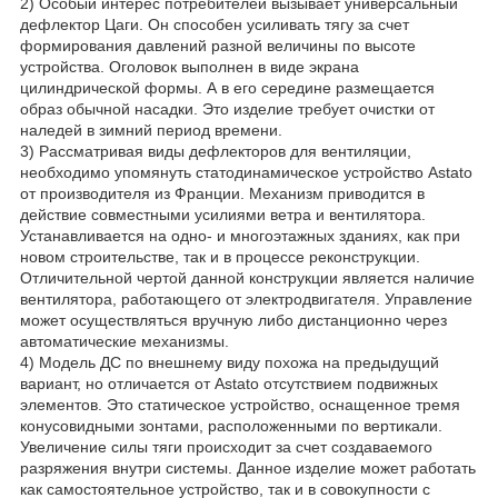
2) Особый интерес потребителей вызывает универсальный
дефлектор Цаги. Он способен усиливать тягу за счет
формирования давлений разной величины по высоте
устройства. Оголовок выполнен в виде экрана
цилиндрической формы. А в его середине размещается
образ обычной насадки. Это изделие требует очистки от
наледей в зимний период времени.
3) Рассматривая виды дефлекторов для вентиляции,
необходимо упомянуть статодинамическое устройство Astato
от производителя из Франции. Механизм приводится в
действие совместными усилиями ветра и вентилятора.
Устанавливается на одно- и многоэтажных зданиях, как при
новом строительстве, так и в процессе реконструкции.
Отличительной чертой данной конструкции является наличие
вентилятора, работающего от электродвигателя. Управление
может осуществляться вручную либо дистанционно через
автоматические механизмы.
4) Модель ДС по внешнему виду похожа на предыдущий
вариант, но отличается от Astato отсутствием подвижных
элементов. Это статическое устройство, оснащенное тремя
конусовидными зонтами, расположенными по вертикали.
Увеличение силы тяги происходит за счет создаваемого
разряжения внутри системы. Данное изделие может работать
как самостоятельное устройство, так и в совокупности с