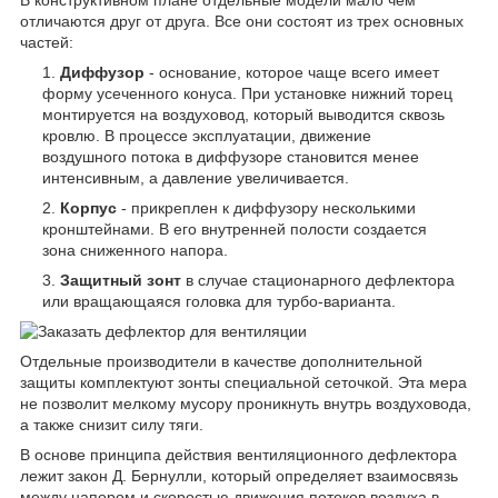
В конструктивном плане отдельные модели мало чем
отличаются друг от друга. Все они состоят из трех основных
частей:
Диффузор
- основание, которое чаще всего имеет
форму усеченного конуса. При установке нижний торец
монтируется на воздуховод, который выводится сквозь
кровлю. В процессе эксплуатации, движение
воздушного потока в диффузоре становится менее
интенсивным, а давление увеличивается.
Корпус
- прикреплен к диффузору несколькими
кронштейнами. В его внутренней полости создается
зона сниженного напора.
Защитный зонт
в случае стационарного дефлектора
или вращающаяся головка для турбо-варианта.
Отдельные производители в качестве дополнительной
защиты комплектуют зонты специальной сеточкой. Эта мера
не позволит мелкому мусору проникнуть внутрь воздуховода,
а также снизит силу тяги.
В основе принципа действия вентиляционного дефлектора
лежит закон Д. Бернулли, который определяет взаимосвязь
между напором и скоростью движения потоков воздуха в