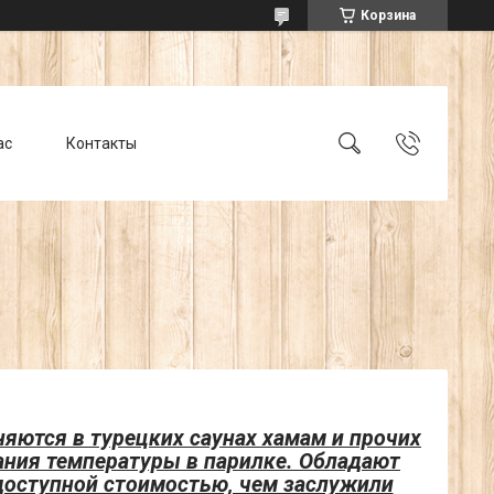
Корзина
ас
Контакты
ются в турецких саунах хамам и прочих
ания температуры в парилке. Обладают
оступной стоимостью, чем заслужили