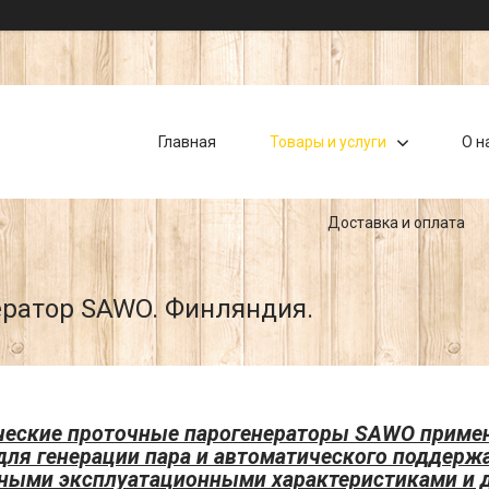
Главная
Товары и услуги
О н
Доставка и оплата
ратор SAWO. Финляндия.
ческие проточные парогенераторы SAWO применя
для генерации пара и автоматического поддерж
ными эксплуатационными характеристиками и д