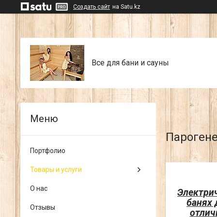
Создать сайт
на Satu.kz
Все для бани и сауны
Парогене
Портфолио
Товары и услуги
О нас
Электри
банях 
Отзывы
отлич