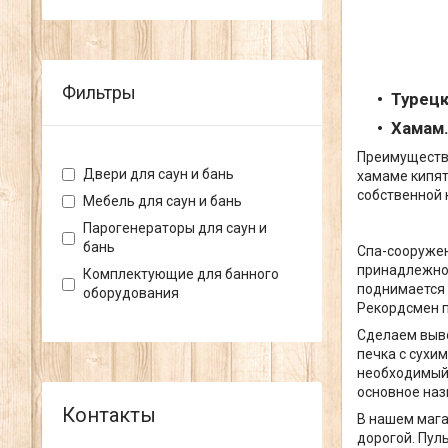
Фильтры
Турецк
Хамам
Преимущества
Двери для саун и бань
хамаме кипят
собственной 
Мебель для саун и бань
Парогенераторы для саун и
бань
Спа-сооружен
принадлежнос
Комплектующие для банного
поднимается 
оборудования
Рекордсмен п
Сделаем выво
печка с сухи
необходимый 
основное наз
В нашем мага
дорогой. Пул