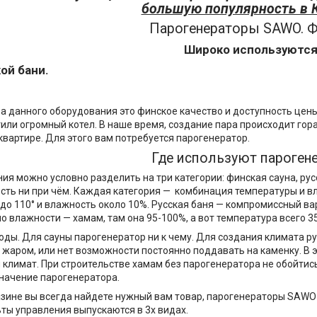
большую популярность в К
Парогенераторы SAWO. 
Широко используются
ой бани.
.
 данного оборудования это финское качество и доступность цены
или огромный котел. В наше время, создание пара происходит гор
квартире. Для этого вам потребуется парогенератор.
Где используют пароге
ия можно условно разделить на три категории: финская сауна, ру
ть ни при чём. Каждая категория — комбинация температуры и вла
до 110° и влажность около 10%. Русская баня — компромиссный вар
о влажности — хамам, там она 95-100%, а вот температура всего 35
ды. Для сауны парогенератор ни к чему. Для создания климата ру
м жаром, или нет возможности постоянно поддавать на каменку. В
климат. При строительстве хамам без парогенератора не обойтис
начение парогенератора.
зине вы всегда найдете нужный вам товар, парогенераторы SAWO
ьты управления выпускаются в 3х видах.