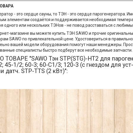
ОВАРА
ератор - это сердце сауны, то ТЭН - это сердце парогенератора. И
ым элементам создаётся и поддерживается необходимая темпера
оя одного или нескольких ТЭНов - не повод расставаться с люби
рнет-магазине вы можете купить ТЭН SAWO и прочие оригинальны
рам SAWO по привлекательной цене. Удостовериться в правильн
еьно вашей модели оборудования помогут наши менеджеры. Прост
ванные специалисты быстро подберут все необходимые запчасти
 ТОВАРЕ "SAWO Тэн STP(STG)-HT2 для пароген
2; 45-1/2; 60-3; 60-C1/3; 120-3 (с гнездом для ус
и датч. STP-TTS (2 кВт)":