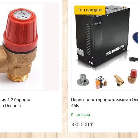
Топ продаж
ия 1 2 бар для
Парогенератор для хаммама Oce
ра Oceanic
45B.
В наличии
330 000 ₸