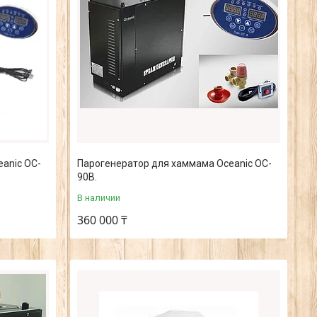
anic OC-
Парогенератор для хаммама Oceanic OC-
90B.
В наличии
360 000 ₸