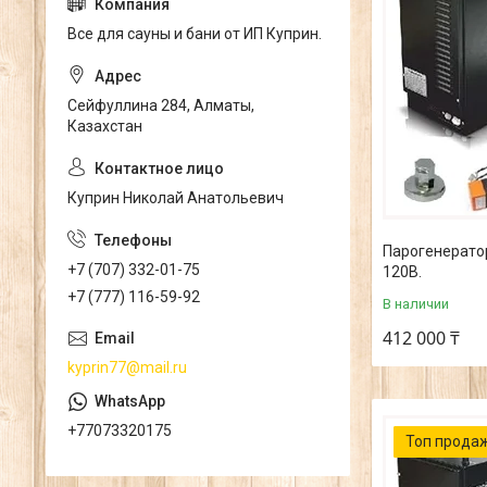
Все для сауны и бани от ИП Куприн.
Сейфуллина 284, Алматы,
Казахстан
Куприн Николай Анатольевич
Парогенерато
+7 (707) 332-01-75
120В.
+7 (777) 116-59-92
В наличии
412 000 ₸
kyprin77@mail.ru
+77073320175
Топ прода