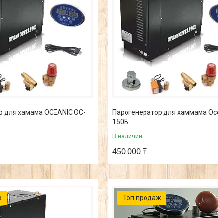
р для хамама OCEANIC OC-
Парогенератор для хаммама Oce
150B.
В наличии
450 000 ₸
ж
Топ продаж