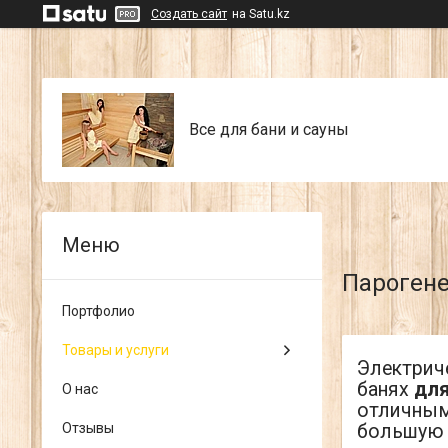
Создать сайт
на Satu.kz
Все для бани и сауны
Парогене
Портфолио
Товары и услуги
Электрич
банях
для
О нас
отличным
большую 
Отзывы