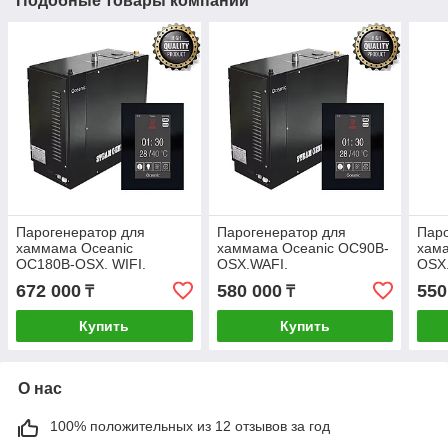
Подобные товары компании
Парогенератор для
Парогенератор для
Паро
хаммама Oceanic
хаммама Oceanic OC90B-
хам
ОС180В-OSX. WIFI.
OSX.WAFI.
OSX
672 000
580 000
550
₸
₸
Купить
Купить
О нас
100% положительных из 12 отзывов за год