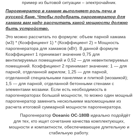
пример из бытовой ситуации – электрочайник.
Парогенератор в хамаме выполняет роль печи в
русской бане. Чтобы подобрать парогенератор для
хамама вам надо рассчитать какой мощности должно
быть устройство.
Это можно рассчитать по формуле: объем парной хамама
(м3) * (Коэффициент 1) * (Коэффициент 2) = Мощность
парогенератора для хамамов (кВт). В данной формуле
Коэффициент 1 принимает значение 0,75 для
вентилируемых помещений и 0,52 — для невентилируемых
помещений. Коэффициент 2 принимает значение: 1 — для
парной, отделанной акрилом; 1,25 — для парной,
отделанной специальными панелями и плиткой (мозаикой);
1,5 — для парной, отделанной бетонными стенами с
элементами мозаики. Если есть необходимость в
парогенераторах большой мощности, то можно один мощный
парогенератор заменить несколькими маломощными из
расчета итоговой суммарной мощности парогенератора.
Парогенератор
Oceanic OC-180B
идеально подойдёт
для тех, кто ищет сочетание качества комплектующих,
мощности и компактности, обеспечивающее длительную и
стабильную работу.