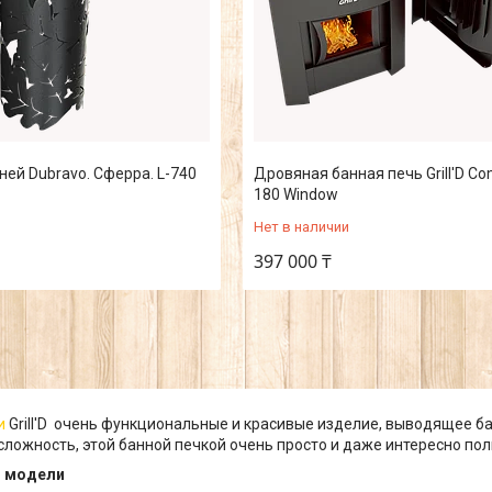
ней Dubravo. Сферра. L-740
Дровяная банная печь Grill'D C
180 Window
Нет в наличии
397 000 ₸
и
Grill'D очень функциональные и красивые изделие, выводящее б
сложность, этой банной печкой очень просто и даже интересно по
и модели