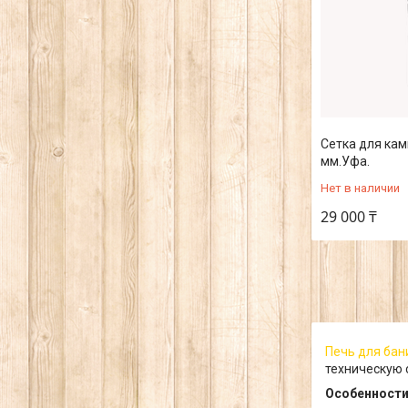
Сетка для кам
мм.Уфа.
Нет в наличии
29 000 ₸
Печь для бан
техническую 
Особенност