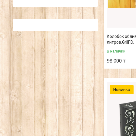
Колобок облив
литров.Grill"D.
В наличии
98 000 ₸
Новинка