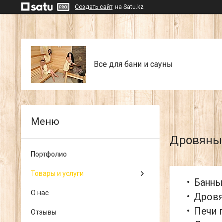
Создать сайт
на Satu.kz
Все для бани и сауны
Дровяные
Портфолио
Товары и услуги
Банны
О нас
Дровя
Печи 
Отзывы