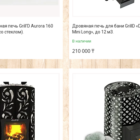
я печь Grill'D Aurora 160
Дровяная печь для бани GrillD «
со стеклом).
Mini Long», до 12 м3.
В наличии
210 000 ₸