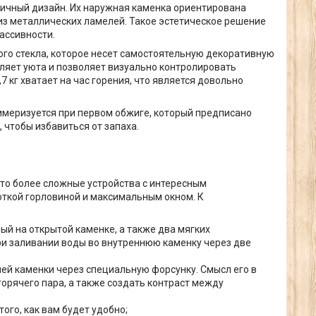
ичный дизайн. Их наружная каменка ориентирована
из металлических ламелей. Такое эстетическое решение
ассивности.
ого стекла, которое несет самостоятельную декоративную
вляет уюта и позволяет визуально контролировать
7 кг хватает на час горения, что является довольно
меризуется при первом обжиге, который предписано
 чтобы избавиться от запаха.
 это более сложные устройства с интересным
откой горловиной и максимальным окном. К
ый на открытой каменке, а также два мягких
при заливании воды во внутреннюю каменку через две
ей каменки через специальную форсунку. Смысл его в
орячего пара, а также создать контраст между
ого, как вам будет удобно;