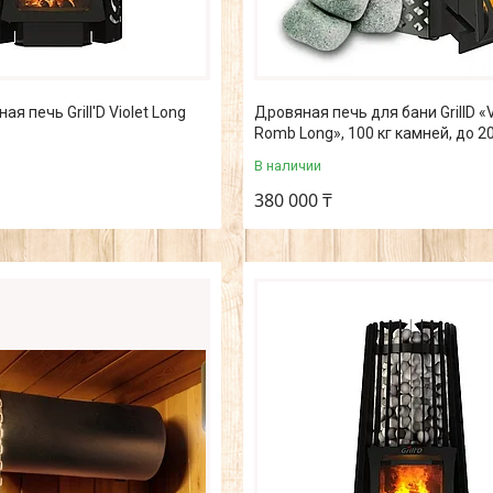
я печь Grill'D Violet Long
Дровяная печь для бани GrillD «V
Romb Long», 100 кг камней, до 20
В наличии
380 000 ₸