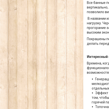
Все банные п
вертикально,
позволило ви
В названии и
нагрузку. Че
прогорание за
высоким эко
Покрашены пе
делать перед
Интересный
Времена, ког
функционалом
возможностям
Генераци
мелкодисп
отдельных
Эффект 
том, чтоб
горячей п
Топочная