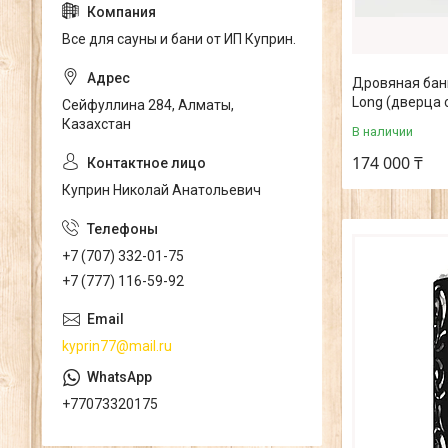
Все для сауны и бани от ИП Куприн.
Дровяная банна
Long (дверца 
Сейфуллина 284, Алматы,
Казахстан
В наличии
174 000 ₸
Куприн Николай Анатольевич
+7 (707) 332-01-75
+7 (777) 116-59-92
kyprin77@mail.ru
+77073320175