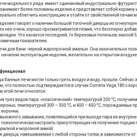
ечи модельного ряда имеют одинаковый индустриально-футурист
 занимает более половины изделия и представляет собой корзину 
зуально облегчить конструкцию и отойти от свойственной печам м
зделия говорят о наличии большой топочной дверцы из огнеупорн
рез нее очень хорошо просматривается пламя, что бесспорно доба
кладки. Что касается последней, то березовых поленьев, массой 5,
номичным показателем.
чи для бани черной жаропрочной эмалью. Она окончательно поли
 началом эксплуатации изделия, желательно на открытом воздухе,
 функционал
да банные печи могли только греть воздух и воду, прошли. Сейчас
, что полностью подтверждается в случае Cometa Vega 180 с кор
 этой печи относятся:
я трех видов пара: «классический» температурой 200 °C, получаем
ерсных, температурой 300 – 350 °C, и 400 – 450 °C, порождаемых 
 воронки;
вьюжного завывания, появляющийся при выходе пара из внутренн
ы психологически настроить присутствующих на получение порции г
арилкой и морозной зимой;
 дверца, навешиваемая с любой стороны топки, в зависимости от т