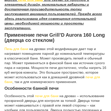
элегантный дизайн, минимальные габариты и
достаточная производительность топки
заслуживают внимания пользователей. Прежде всего
здесь реализована идея совмещения оптимальной
цены, необходимой мощности и простоты
эксплуатации.
Применение печи Grill'D Aurora 160 Long
(дверца со стеклом)
Печь для бани
на дровах этой модификации дает пар и
нагревает помещение парной до номинальной температуры
в классической бане. Может производить легкий и обычный
пар. Может применяться в финской бане как источник сухого
пара и нагрева. Мощности печи достаточно, чтобы нагреть 16
куб метров комнаты. Это большое пространство, которое
может использоваться как в домашней дровяной
печи для
бани
, так и для коммерческого применения.
Особенности банной печи
Особенность этой
печи для бани
на дровах – использование
прозрачной дверцы для контроля за топкой. Дверца топки
может навешиваться с правой или левой стороны – как
удобнее для пользователя. Дверца полностью прозрачна и