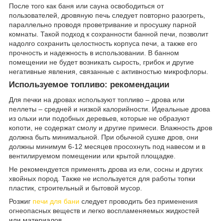
После того как баня или сауна освободиться от
пользователей, дровяную печь следует повторно разогреть,
параллельно проводя проветривание и просушку парной
комнаты. Такой подход к сохранности банной печи, позволит
надолго сохранить целостность корпуса печи, а также его
прочность и надежность в использовании. В банном
помещении не будет возникать сырость, грибок и другие
негативные явления, связанные с активностью микрофлоры.
Используемое топливо: рекомендации
Для печки на дровах используют топливо – дрова или
пеллеты – средней и низкой калорийности. Идеальные дрова
из ольхи или подобных деревьев, которые не образуют
копоти, не содержат смолу и другие примеси. Влажность дров
должна быть минимальной. При обычной сушке дров, они
должны минимум 6-12 месяцев просохнуть под навесом и в
вентилируемом помещении или крытой площадке.
Не рекомендуется применять дрова из ели, сосны и других
хвойных пород. Также не используется для работы топки
пластик, строительный и бытовой мусор.
Розжиг
печи для бани
следует проводить без применения
огнеопасных веществ и легко воспламеняемых жидкостей
или материалов.