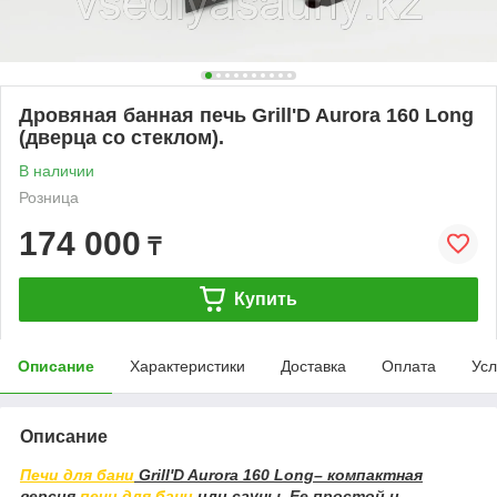
Дровяная банная печь Grill'D Aurora 160 Long
(дверца со стеклом).
В наличии
Розница
174 000
₸
Купить
Описание
Характеристики
Доставка
Оплата
Усл
Описание
Печи для бани
Grill'D Aurora 160 Long– компактная
версия
печи для бани
или сауны. Ее простой и