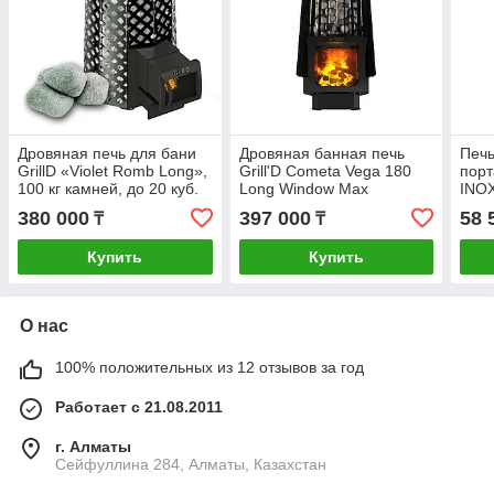
Дровяная печь для бани
Дровяная банная печь
Печь
GrillD «Violet Romb Long»,
Grill'D Cometa Vega 180
порт
100 кг камней, до 20 куб.
Long Window Max
INO
м
380 000
397 000
58 
₸
₸
Купить
Купить
О нас
100% положительных из 12 отзывов за год
Работает с 21.08.2011
г. Алматы
Сейфуллина 284, Алматы, Казахстан