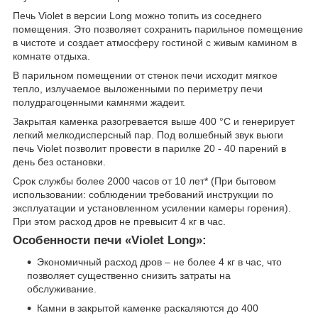
Печь Violet в версии Long можно топить из соседнего
помещения. Это позволяет сохранить парильное помещение
в чистоте и создает атмосферу гостиной с живым камином в
комнате отдыха.
В парильном помещении от стенок печи исходит мягкое
тепло, излучаемое выложенными по периметру печи
полудрагоценными камнями жадеит.
Закрытая каменка разогревается выше 400 °C и генерирует
легкий мелкодисперсный пар. Под волшебный звук вьюги
печь Violet позволит провести в парилке 20 - 40 парений в
день без остановки.
Срок службы более 2000 часов от 10 лет* (При бытовом
использовании: соблюдении требований инструкции по
эксплуатации и установленном усилении камеры горения).
При этом расход дров не превысит 4 кг в час.
Особенности печи «Violet Long»:
Экономичный расход дров – не более 4 кг в час, что
позволяет существенно снизить затраты на
обслуживание.
Камни в закрытой каменке раскаляются до 400