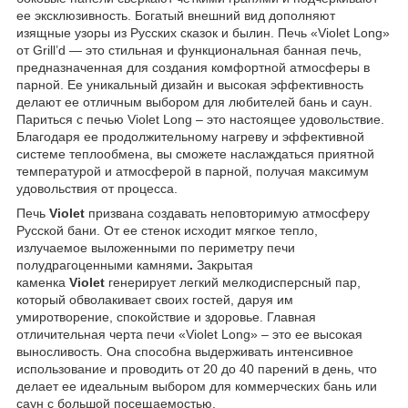
ее эксклюзивность. Богатый внешний вид дополняют
изящные узоры из Русских сказок и былин. Печь «Violet Long»
от Grill’d — это стильная и функциональная банная печь,
предназначенная для создания комфортной атмосферы в
парной. Ее уникальный дизайн и высокая эффективность
делают ее отличным выбором для любителей бань и саун.
Париться с печью Violet Long – это настоящее удовольствие.
Благодаря ее продолжительному нагреву и эффективной
системе теплообмена, вы сможете наслаждаться приятной
температурой и атмосферой в парной, получая максимум
удовольствия от процесса.
Печь
Viole
t
призвана создавать неповторимую атмосферу
Русской бани. От ее стенок исходит мягкое тепло,
излучаемое выложенными по периметру печи
полудрагоценными камнями
.
Закрытая
каменка
Violet
генерирует легкий мелкодисперсный пар,
который обволакивает своих гостей, даруя им
умиротворение, спокойствие и здоровье. Главная
отличительная черта печи «Violet Long» – это ее высокая
выносливость. Она способна выдерживать интенсивное
использование и проводить от 20 до 40 парений в день, что
делает ее идеальным выбором для коммерческих бань или
саун с большой посещаемостью.