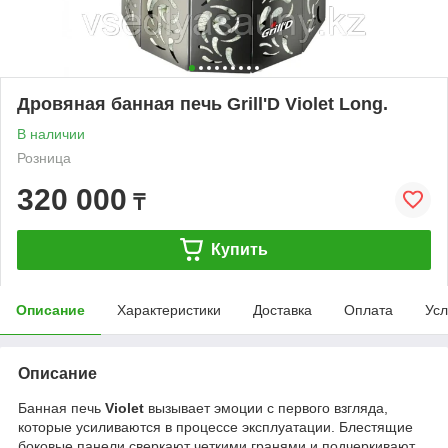
Дровяная банная печь Grill'D Violet Long.
В наличии
Розница
320 000
₸
Купить
Описание
Характеристики
Доставка
Оплата
Усл
Описание
Банная печь
Violet
вызывает эмоции с первого взгляда,
которые усиливаются в процессе эксплуатации. Блестящие
боковые панели сверкают четкими гранями и подчеркивают