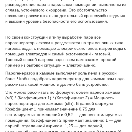
распределение пара в парильном помещении, выполнены из
сплава, устойчивого к коррозии. Это обстоятельство
позволяет рассчитывать на длительный срок службы изделия
и высокий уровень безопасности его использования.
По своей конструкции и типу выработки пара все
парогенераторы схожи и разделяются на три основных типа
нагрева воды: с помощью электрических тэнов, нагрев воды с
помощью электродов и самый экзотический - газовый.
Тэновый способ нагрева воды всем нам знаком, простой
пример из бытовой ситуации – электрочайник.
Парогенератор в хамаме выполняет роль печи в русской
бане. Чтобы подобрать парогенератор для хамама вам надо
рассчитать какой мощности должно быть устройство.
Это можно рассчитать по формуле: объем парной хамама
(м3) * (Коэффициент 1) * (Коэффициент 2) = Мощность
парогенератора для хамамов (кВт). В данной формуле
Коэффициент 1 принимает значение 0,75 для
вентилируемых помещений и 0,52 — для невентилируемых
помещений. Коэффициент 2 принимает значение: 1 — для
парной, отделанной акрилом; 1,25 — для парной,
отделанной специальными панелями и плиткой (мозаикой);