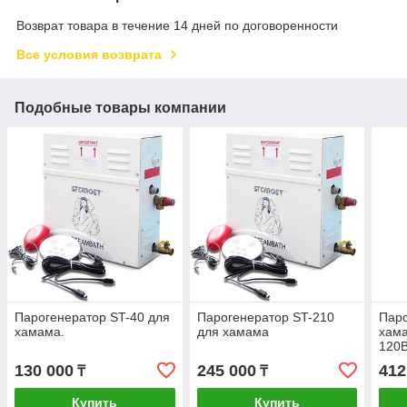
Возврат товара в течение 14 дней по договоренности
Все условия возврата
Подобные товары компании
Парогенератор ST-40 для
Парогенератор ST-210
Паро
хамама.
для хамама
хам
120В
130 000
245 000
412
₸
₸
Купить
Купить