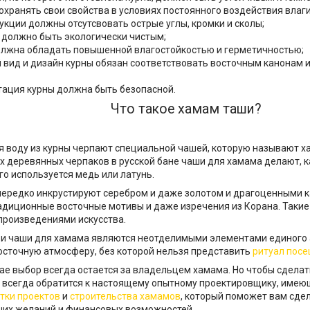
охранять свои свойства в условиях постоянного воздействия влаги
укции должны отсутсвовать острые углы, кромки и сколы;
 должно быть экологически чистым;
олжна обладать повышенной влагостойкостью и герметичностью;
 вид и дизайн курны обязан соответствовать восточным канонам и
тация курны должна быть безопасной.
Что такое хамам таши?
 воду из курны черпают специальной чашей, которую называют ха
 деревянных черпаков в русской бане чаши для хамама делают, ка
го используется медь или латунь.
ередко инкрустируют серебром и даже золотом и драгоценными к
адиционные восточные мотивы и даже изречения из Корана. Таки
роизведениями искусства.
и чаши для хамама являются неотделимыми элементами единого
сточную атмосферу, без которой нельзя представить
ритуал посе
ае выбор всегда остается за владельцем хамама. Но чтобы сдела
всегда обратится к настоящему опытному проектировщику, имею
тки проектов
и
строительства хамамов
, который поможет вам сде
ших желаний и финансовых возможностей.