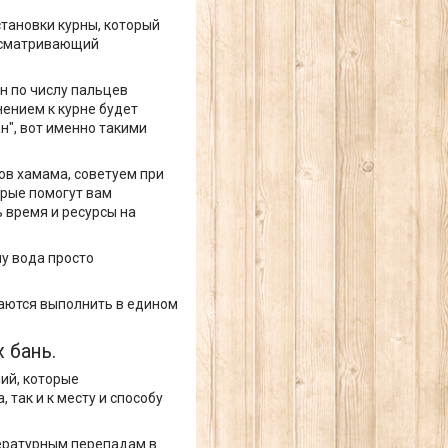
тановки курны, который
дусматривающий
н по числу пальцев
нением к курне будет
н", вот именно такими
ов хамама, советуем при
орые помогут вам
 время и ресурсы на
шу вода просто
раются выполнить в едином
 бань.
ий, которые
 так и к месту и способу
пературным перепадам в