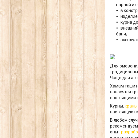
парной и с
в констр
изделие
курна д
внешний
бани;
эксплуа
Для омовения
традиционных
Чаще для это
Хамам таши н
наносятся тр
настоящими п
Курны,
краны
настоящую во
В любом случ
рекомендуем 
опыт
разрабо
исходя из ва