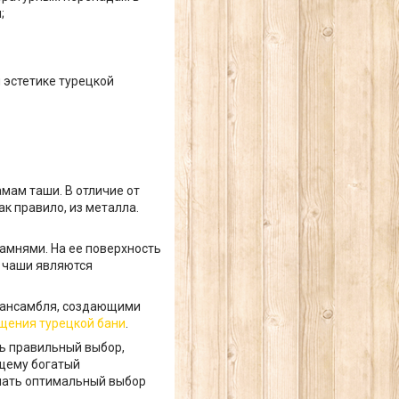
;
 эстетике турецкой
мам таши. В отличие от
к правило, из металла.
амнями. На ее поверхность
е чаши являются
 ансамбля, создающими
щения турецкой бани
.
ть правильный выбор,
щему богатый
лать оптимальный выбор