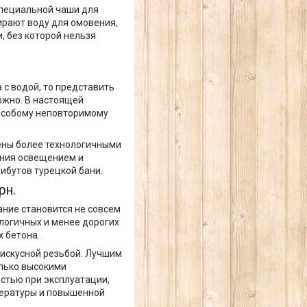
специальной чаши для
бирают воду для омовения,
, без которой нельзя
 с водой, то представить
ожно. В настоящей
 особому неповторимому
ены более технологичными
ения освещением и
ибутов турецкой бани.
рн.
ание становится не совсем
логичных и менее дорогих
 бетона.
 искусной резьбой. Лучшим
олько высокими
стью при эксплуатации,
пературы и повышенной