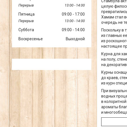
Стамбула акт
13:00
14:00
целую филосо
превратились
Пятница
09:00
17:00
Хамам стал в
13:00
14:00
очередь не те
Суббота
09:00
14:00
Поскольку в 
из главных е
Воскресенье
Выходной
из роскошног
настоящее пр
Курна для ха
на полу, сте
на декоратив
Курны оснаще
до краев, сте
из курн спец
При визуальн
водных проце
в колоритной
ароматы благ
и многообещ