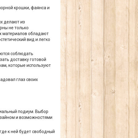
орной крошки, фаянса и
их делают из
рны не только
их материалов обладают
стетический вид и легко
аются соблюдать
зать доставку готовой
рам, которые используют
радовал глаз своих
ециальный подиум. Выбор
изайном и возможностями
где к ней будет свободный