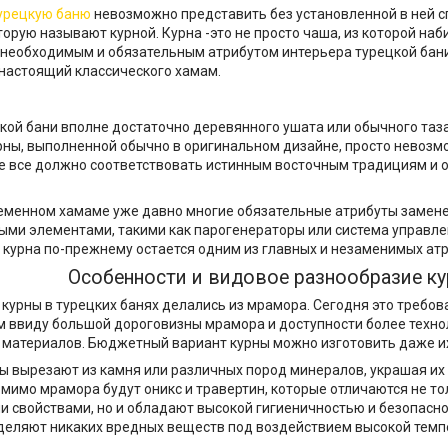
урецкую баню
невозможно представить без установленной в ней 
торую называют курной. Курна -это не просто чаша, из которой на
 необходимым и обязательным атрибутом интерьера турецкой бани
настоящий классического хамам.
ской бани вполне достаточно деревянного ушата или обычного таза
рны, выполненной обычно в оригинальном дизайне, просто невозм
е все должно соответствовать истинным восточным традициям и
ременном хамаме уже давно многие обязательные атрибуты замен
ми элементами, такими как парогенераторы или система управл
 курна по-прежнему остается одним из главных и незаменимых атр
Особенности и видовое разнообразие ку
курны в турецких банях делались из мрамора. Сегодня это требов
 ввиду большой дороговизны мрамора и доступности более техно
материалов. Бюджетный вариант курны можно изготовить даже их
ы вырезают из камня или различных пород минералов, украшая их
мимо мрамора будут оникс и травертин, которые отличаются не т
и свойствами, но и обладают высокой гигиеничностью и безопасно
ыделяют никаких вредных веществ под воздействием высокой тем