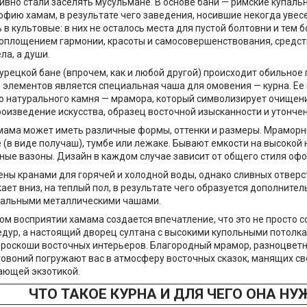
ивно стали заселять мусульмане. В основе бани — римские купальн
фию хамам, в результате чего заведения, носившие некогда увес
 в культовые: в них не осталось места для пустой болтовни и тем 
оплощением гармонии, красоты и самосовершенствования, средс
ла, а души.
турецкой бане (впрочем, как и любой другой) происходит обильное
е элементов является специальная чаша для омовения — курна. Ее
о натурального камня — мрамора, который символизирует очищени
оизведение искусства, образец восточной изысканности и утончен
мама может иметь различные формы, оттенки и размеры. Мрамор
не (в виде получаш), тумбе или лежаке. Бывают емкости на высокой
ные вазоны. Дизайн в каждом случае зависит от общего стиля оф
ны кранами для горячей и холодной воды, однако сливных отверст
кает вниз, на теплый пол, в результате чего образуется дополните
иальными металлическими чашами.
ом восприятии хамама создается впечатление, что это не просто 
дур, а настоящий дворец султана с высокими купольными потолк
 роскоши восточных интерьеров. Благородный мрамор, разноцветн
овоний погружают вас в атмосферу восточных сказок, манящих с
ающей экзотикой.
ЧТО ТАКОЕ КУРНА И ДЛЯ ЧЕГО ОНА НУ