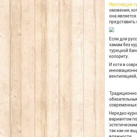
Настоящую т
омовения, ко
она является
представить 
Если для рус
хамам без ку
турецкой бан
колориту.
И хотя в сов
инновационны
вентиляцией,
Традиционно 
обязательным
современных 
Нередко курн
вариантом по
эстетическим
так как не в
влажности.