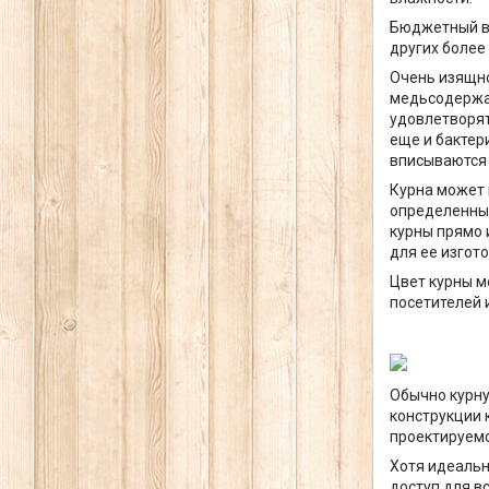
Бюджетный ва
других более
Очень изящно
медьсодержащ
удовлетворят
еще и бактер
вписываются 
Курна может 
определенные
курны прямо 
для ее изгот
Цвет курны м
посетителей 
Обычно курну
конструкции 
проектируемо
Хотя идеальн
доступ для в