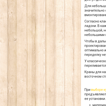
Для небольши
значительно 
вмонтировани
Согласно кла
ладони. В ка
небольшой, н
небольшими 
Чтобы в даль
проектирован
оптимально и
переделку не
У классическ
переливаетс
Краны для на
восточном ст
При
выборе к
предъявляются
ее установки.
материа