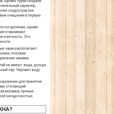
и, однако турки создали
елительный характер,
более сладострастия.
твом очищения в первую
 потоотделение, одним
 изготавливают
е и вечность. Это
ности.
ные чаши располагают
 ножке, похожие
ормления хамама.
ий не имеют: вода, доходя
льный пар. Черпают воду
сооружение для принятия
ами, утопающий
ая мозаика, пряные
воей загадочностью
ЖНА?