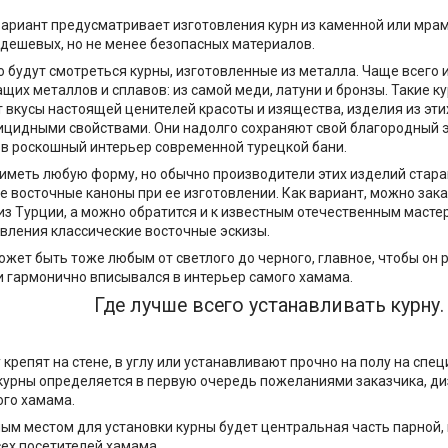
риант предусматривает изготовления курн из каменной или мрам
 дешевых, но не менее безопасных материалов.
 будут смотреться курны, изготовленные из металла. Чаще всего 
их металлов и сплавов: из самой меди, латуни и бронзы. Такие ку
 вкусы настоящей ценителей красоты и изящества, изделия из эт
ицидными свойствами. Они надолго сохраняют свой благородный э
в роскошный интерьер современной турецкой бани.
иметь любую форму, но обычно производители этих изделий стар
 восточные каноны при ее изготовлении. Как вариант, можно зака
из Турции, а можно обратится и к известным отечественным масте
овления классические восточные эскизы.
ожет быть тоже любым от светлого до черного, главное, чтобы он 
и гармонично вписывался в интерьер самого хамама.
Где лучше всего устанавливать курну.
 крепят на стене, в углу или устанавливают прочно на полу на сп
курны определяется в первую очередь пожеланиями заказчика, д
го хамама.
ым местом для установки курны будет центральная часть парной, 
сех посетителей хамама.