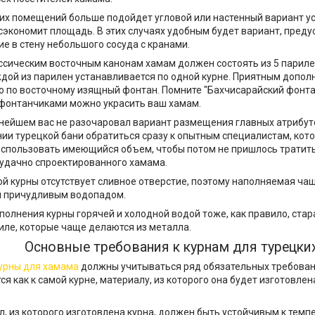
х помещений больше подойдет угловой или настенный вариант ус
сэкономит площадь. В этих случаях удобным будет вариант, пре
е в стену небольшого сосуда с кранами.
ссическим восточным канонам хамам должен состоять из 5 париле
ждой из парилен устанавливается по одной курне. Приятным допол
о по восточному изящный фонтан. Помните "Бахчисарайский фонта
фонтанчиками можно украсить ваш хамам.
нейшем вас не разочаровал вариант размещения главных атрибут
ии турецкой бани обратиться сразу к опытным специалистам, кот
спользовать имеющийся объем, чтобы потом не пришлось тратить
удачно спроектированного хамама.
ой курны отсутствует сливное отверстие, поэтому наполняемая ча
я причудливым водопадом.
полнения курны горячей и холодной водой тоже, как правило, ста
иле, которые чаще делаются из металла.
Основные требования к курнам для турецких
урны для хамама
должны учитываться ряд обязательных требован
 как к самой курне, материалу, из которого она будет изготовлена,
л, из которого изготовлена курна, должен быть устойчивым к тем