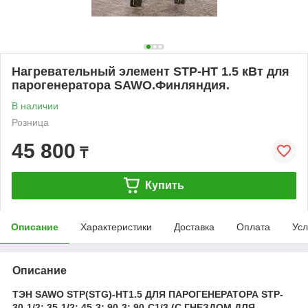
Нагревательный элемент STP-HT 1.5 кВт для
парогенератора SAWO.Финляндия.
В наличии
Розница
45 800
₸
Купить
Описание
Характеристики
Доставка
Оплата
Усл
Описание
ТЭН SAWO STP(STG)-HT1.5 ДЛЯ ПАРОГЕНЕРАТОРА STP-
30-1/2; 35-1/2; 45-3; 90-3; 90-C1/3 (С ГНЕЗДОМ ДЛЯ