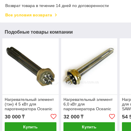
Возврат товара в течение 14 дней по договоренности
Все условия возврата
Подобные товары компании
Нагревательный элемент
Нагревательный элемент
Нагр
(тэн) 4 5 кВт для
6,0 кВт для
для 
парогенератора Oceanic
парогенератора Oceanic
SAWO
Фин
30 000
32 000
54 
₸
₸
Купить
Купить