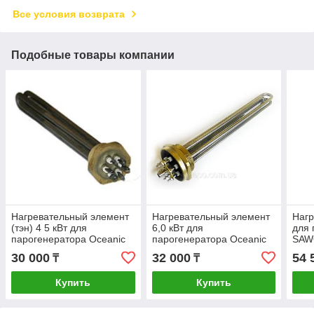
Все условия возврата
Подобные товары компании
Нагревательный элемент
Нагревательный элемент
Нагр
(тэн) 4 5 кВт для
6,0 кВт для
для 
парогенератора Oceanic
парогенератора Oceanic
SAWO
Фин
30 000
32 000
54 
₸
₸
Купить
Купить