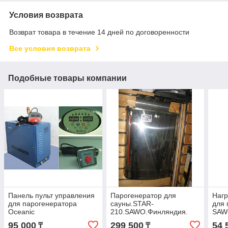
Условия возврата
Возврат товара в течение 14 дней по договоренности
Все условия возврата
Подобные товары компании
Панель пульт управления
Парогенератор для
Нагр
для парогенератора
сауны.STAR-
для 
Oceanic
210.SAWO.Финляндия.
SAWO
Фин
95 000
299 500
54 
₸
₸