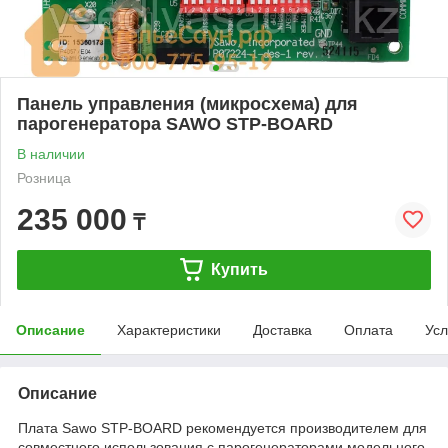
Панель управления (микросхема) для
парогенератора SAWO STP-BOARD
В наличии
Розница
235 000
₸
Купить
Описание
Характеристики
Доставка
Оплата
Усл
Описание
Плата Sawo STP-BOARD рекомендуется производителем для
совместного использования с парогенераторами модельного