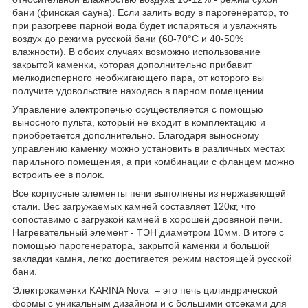
бани (финская сауна). Если залить воду в парогенератор, то
при разогреве парной вода будет испаряться и увлажнять
воздух до режима русской бани (60-70°C и 40-50%
влажности). В обоих случаях возможно использование
закрытой каменки, которая дополнительно прибавит
мелкодисперного необжигающего пара, от которого вы
получите удовольствие находясь в парном помещении.
Управление электропечью осуществляется с помощью
выносного пульта, который не входит в комплектацию и
приобретается дополнительно. Благодаря выносному
управлению каменку можно установить в различных местах
парильного помещения, а при комбинации с фланцем можно
встроить ее в полок.
Все корпусные элементы печи выполнены из нержавеющей
стали. Вес загружаемых камней составляет 120кг, что
сопоставимо с загрузкой камней в хорошей дровяной печи.
Нагревательный элемент - ТЭН диаметром 10мм. В итоге с
помощью парогенератора, закрытой каменки и большой
закладки камня, легко достигается режим настоящей русской
бани.
Электрокаменки KARINA Nova – это печь цилиндрической
формы с уникальным дизайном и с большими отсеками для