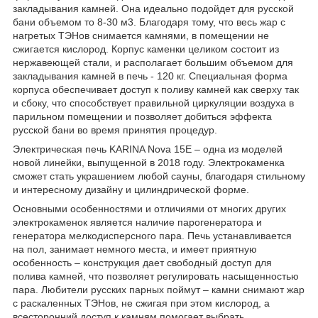
закладывания камней. Она идеально подойдет для русской
бани объемом то 8-30 м3. Благодаря тому, что весь жар с
нагретых ТЭНов снимается камнями, в помещении не
сжигается кислород. Корпус каменки целиком состоит из
нержавеющей стали, и располагает большим объемом для
закладывания камней в печь - 120 кг. Специальная форма
корпуса обеспечивает доступ к поливу камней как сверху так
и сбоку, что способствует правильной циркуляции воздуха в
парильном помещении и позволяет добиться эффекта
русской бани во время принятия процедур.
Электрическая печь KARINA Nova 15E – одна из моделей
новой линейки, выпущенной в 2018 году. Электрокаменка
сможет стать украшением любой сауны, благодаря стильному
и интересному дизайну и цилиндрической форме.
Основными особенностями и отличиями от многих других
электрокаменок является наличие парогенератора и
генератора мелкодисперсного пара. Печь устанавливается
на пол, занимает немного места, и имеет приятную
особенность – конструкция дает свободный доступ для
полива камней, что позволяет регулировать насыщенностью
пара. Любители русских парных поймут – камни снимают жар
с раскаленных ТЭНов, не сжигая при этом кислород, а
всесторонний доступ к камням помогает выбрать