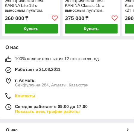
Электрическая печь
Электрическая печь
Элек
KARINA Lite 18 с
KARINA Classic 15 с
Kari
выносным пультом.
выносным пультом.
кВт,
360 000
375 000
390
₸
₸
Купить
Купить
О нас
100% положительных из 12 отзывов за год
Работает с 21.08.2011
г. Алматы
Сейфуллина 284, Алматы, Казахстан
Контакты
Сегодня работает с 09:00 до 17:00
Показать весь график работы
О нас