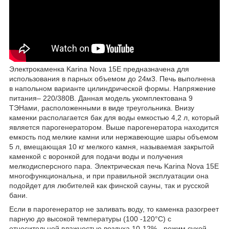
Электрокаменка Karina Nova 15E предназначена для
использования в парных объемом до 24м3. Печь выполнена
в напольном варианте цилиндрической формы. Напряжение
питания– 220/380В. Данная модель укомплектована 9
ТЭНами, расположенными в виде треугольника. Внизу
каменки располагается бак для воды емкостью 4,2 л, который
является парогенератором. Выше парогенератора находится
емкость под мелкие камни или нержавеющие шары объемом
5 л, вмещающая 10 кг мелкого камня, называемая закрытой
каменкой с воронкой для подачи воды и получения
мелкодисперсного пара. Электрическая печь Karina Nova 15E
многофункциональна, и при правильной эксплуатации она
подойдет для любителей как финской сауны, так и русской
бани.
Если в парогенератор не заливать воду, то каменка разогреет
парную до высокой температуры (100 -120°C) с
относительной влажностью воздуха 10-12% - режим сухой