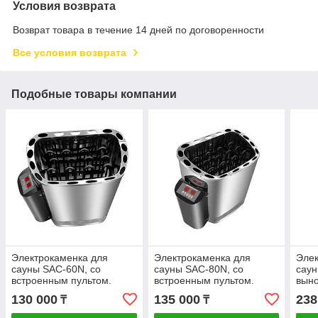
Условия возврата
Возврат товара в течение 14 дней по договоренности
Все условия возврата
Подобные товары компании
Электрокаменка для
Электрокаменка для
Элек
сауны SAC-60N, со
сауны SAC-80N, со
саун
встроенным пультом.
встроенным пультом.
выно
130 000
135 000
238
₸
₸