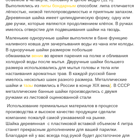
Выполнялись из
липы
бондарным
способом: липа отличается
лёгкостью, низкой теплопроводимостью и приятным запахом.
Деревянная шайка имеет цилиндрическую форму, одну или
две ручки, которые являются продолжением клёпок. В ручках
имелось отверстие для подвешивания шайки на гвоздь.
Маленькие одноручные шайки выполняли в бане функцию
наливного ковша для зачерпывания воды из чана или колоды.
В одноручные шайки размером побольше
обмакивали
веник
во время парения на полке и обливания
холодной воды после мытья. Двуручные шайки большего
размера использовались для мытья головы и тела или
настаивания ароматных трав. В каждой русской бане
имелось несколько шаек разного размера. Металлические
шайки и
тазы
появились в России в конце XIX века
]
. В СССР
металлические банные шайки производились с двумя
ручками из листовой оцинкованной стали
Использование премиальных материалов в процессе
производства и высокое качество продукции сделали
компанию пожалуй самой узнаваемой на рынке.
Шайка деревянная с пластиковой вставкой объемом 4 литра
станет прекрасным дополнением для вашей парилки.
Благодаря ей у вас всегда под рукой будет достаточное для