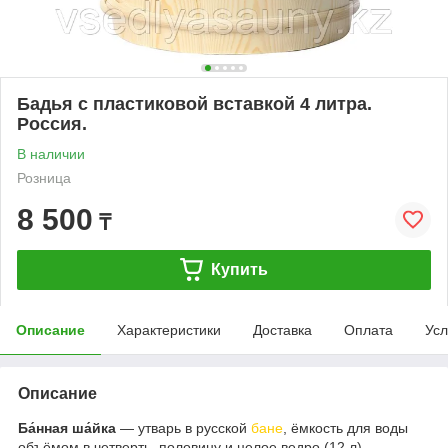
Бадья с пластиковой вставкой 4 литра.
Россия.
В наличии
Розница
8 500
₸
Купить
Описание
Характеристики
Доставка
Оплата
Усл
Описание
Ба́нная ша́йка
— утварь в русской
бане
, ёмкость для воды
объёмом в четверть, половину и целое ведро (12 л).