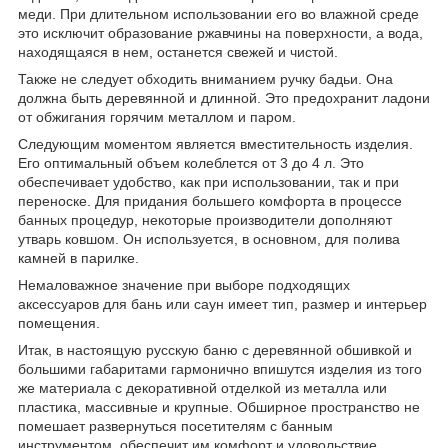
меди. При длительном использовании его во влажной среде
это исключит образование ржавчины на поверхности, а вода,
находящаяся в нем, останется свежей и чистой.
Также не следует обходить вниманием ручку бадьи. Она
должна быть деревянной и длинной. Это предохранит ладони
от обжигания горячим металлом и паром.
Следующим моментом является вместительность изделия.
Его оптимальный объем колеблется от 3 до 4 л. Это
обеспечивает удобство, как при использовании, так и при
переноске. Для придания большего комфорта в процессе
банных процедур, некоторые производители дополняют
утварь ковшом. Он используется, в основном, для полива
камней в парилке.
Немаловажное значение при выборе подходящих
аксессуаров для бань или саун имеет тип, размер и интерьер
помещения.
Итак, в настоящую русскую баню с деревянной обшивкой и
большими габаритами гармонично впишутся изделия из того
же материала с декоративной отделкой из металла или
пластика, массивные и крупные. Обширное пространство не
помешает развернуться посетителям с банным
инструментом, обеспечит им комфорт и удовольствие.