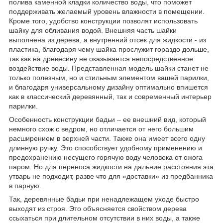
полива каменной кладки количество воды, что поможет
поддерживать желаемый уровень влажности в помещении.
Кроме того, удобство конструкции позволят использовать
шайку для обливания водой. Внешняя часть шайки
выполнена из дерева, а внутренний отсек для жидкости - из
пластика, благодаря чему шайка прослужит гораздо дольше,
так как на древесину не оказывается непосредственное
воздействие воды. Представленная модель шайки станет не
только полезным, но и стильным элементом вашей парилки,
и благодаря универсальному дизайну оптимально впишется
как в классический деревянный, так и современный интерьер
парилки.
Особенность конструкции бадьи – ее внешний вид, который
немного схож с ведром, но отличается от него большим
расширением в верхней части. Также она имеет всего одну
длинную ручку. Это способствует удобному применению и
предохранению несущего горячую воду человека от ожога
паром. Но для переноса жидкости на дальние расстояния эта
утварь не подходит, разве что для «доставки» из предбанника
в парную.
Так, деревянные бадьи при ненадлежащем уходе быстро
выходят из строя. Это объясняется свойством дерева
ссыхаться при длительном отсутствии в них воды, а также