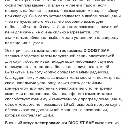
сухим теплом камней, и влажным лёгким паром (если
плеснуть на ёмкость с раскалёнными камнями воды – сбоку
или сверху). Она легко устанавливается в любом помещении
– ей не нужно много места, что особенно важно для
небольшой частной сауны. И, что немаловажно, корпус этой
печи для сауны не очень сильно нагревается. Это
значительно облегчает выбор места установки и планировку
помещения в целом.
Электрическая каменка
электрокаменка DIOOIST SAF
являясь представителем популярной серии электропечей
для саун , обеспечивает владельцам небольших саун все
преимущества от нагрева большого количества камней.
Вытянутый в высоту корпус обладает малым радиусом,
благодаря чему модель занимает мало места и, несмотря на
свою напольную установку, может стать достойным
конкурентом для настенных электропечей с точки зрения
экономии пространства. Колонная форма каменки также
способствует лучшему и качественному прогреву помещения,
объем которого не превышает 18 м3. Быстрый прогрев сауны
обеспечивается достаточной мощностью электропечи,
которая составляет 12кВт.
Внешний кожух
электрокаменки DIOOIST SAF
выполнен из