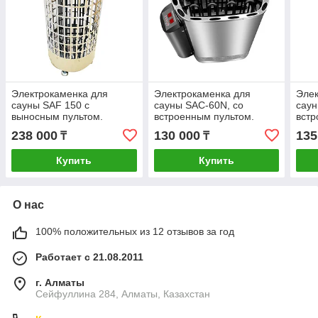
Электрокаменка для
Электрокаменка для
Элек
сауны SAF 150 c
сауны SAC-60N, со
саун
выносным пультом.
встроенным пультом.
встр
238 000
130 000
135
₸
₸
Купить
Купить
О нас
100% положительных из 12 отзывов за год
Работает с 21.08.2011
г. Алматы
Сейфуллина 284, Алматы, Казахстан