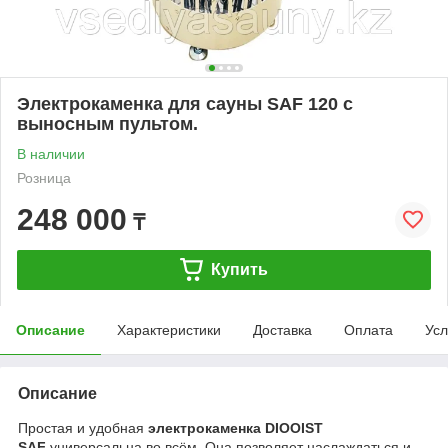
Электрокаменка для сауны SAF 120 c
выносным пультом.
В наличии
Розница
248 000
₸
Купить
Описание
Характеристики
Доставка
Оплата
Усл
Описание
Простая и удобная
электрокаменка DIOOIST
SAF
универсальна во всём. Она позволяет наслаждаться и