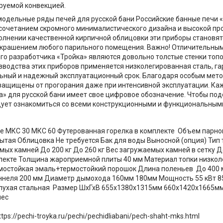
ируемой конвекцией.
одельные ряды печей для русской бани Российские банные печи 
сочетанием скромного минималистического дизайна и высокой пр
полнении качественной кирпичной облицовки эти приборы становят
крашением любого парильного помещения. Важно! Отличительным
го разработчика «Тройка» являются довольно толстые стенки топо
зводства этих приборов применяется низколегированная сталь, 
ный и надежный эксплуатационный срок. Благодаря особым мето
защищены от прогорания даже при интенсивной эксплуатации. К
а» для русской бани имеет свое цифровое обозначение. Чтобы по
дует ознакомиться со всеми конструкционными и функциональным
 МКС 30 МКС 60 Футерованная горелка в комплекте Объем парной 1
ытая Облицовка Не требуется Бак для воды Выносной (опция) Тип
мых камней До 200 кг До 260 кг Вес загружаемых камней в сетку До
лекте Толщина жароприемной плиты 40 мм Материал топки низкол
рмостойкая эмаль+термостойкий порошок Длина поленьев До 400 
ннеля 200 мм Диаметр дымохода 160мм 180мм Мощность 55 кВт 8
лухая стальная Размер ШхГхВ 655х1380х1315мм 660х1420х1665мм Ве
мес
tps://pechi-troyka.ru/pechi/pechidliabani/pech-shaht-mks.html