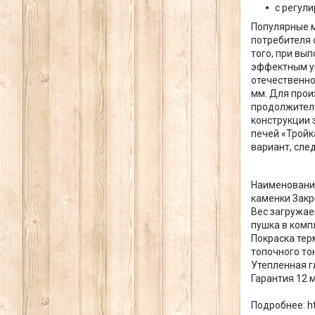
с регул
Популярные м
потребителя 
того, при вы
эффектным у
отечественно
мм. Для прои
продолжитель
конструкции 
печей «Тройк
вариант, сле
Наименование
каменки Закр
Вес загружае
пушка в комп
Покраска те
топочного то
Утепленная г
Гарантия 12 
Подробнее: ht