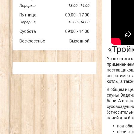
13:00
14:00
Пятница
09:00
17:00
13:00
14:00
Суббота
09:00
14:00
Воскресенье
Выходной
«Трой
Успех этого 
применением 
поставщиков;
ассортимента
котлы, а так
В общем и це
сауны. Задачи
бани. А вот 
суховоздушно
(относительн
печей для бан
под обк
печи с с