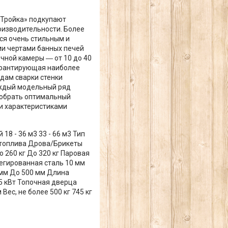
«Тройка» подкупают
оизводительности. Более
ся очень стильным и
и чертами банных печей
чной камеры ― от 10 до 40
гарантирующая наиболее
дам сварки стенки
аждый модельный ряд
добрать оптимальный
и характеристиками
8 - 36 м3 33 - 66 м3 Тип
 топлива Дрова/Брикеты
 260 кг До 320 кг Паровая
егированная сталь 10 мм
мм До 500 мм Длина
5 кВт Топочная дверца
с, не более 500 кг 745 кг