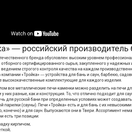
ка» ― российский производитель 
отечественного бренда обусловлен: высоким уровнем профессиона
отборного сертифицированного сырья, закупленного у надежных 
 ведением строгого контроля качества на каждом производственн
 компании «Тройка» ― устройства для бань и саун, барбекю, садо
же высококачественные комплектующие для каждого изделия.
лом все металлические печи-каменки можно разделить на печи для
 у них разные, как и конструкция. То, что отлично подходит для с
печь для русской бани при определенных условиях может создавать
й парилки (сауны). Печи «Тройка» есть и для бань с их невысоким
о, конечно) и для саун. Выпускаются они в Твери. Ассортимент нем
и есть три позиции:
ладку кирпичом;
еткой;