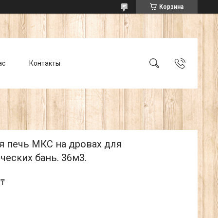
Корзина
ас
Контакты
я печь МКС на дровах для
еских бань. 36м3.
 ₸