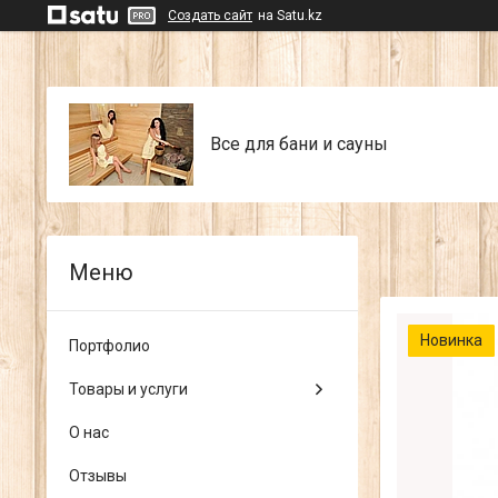
Создать сайт
на Satu.kz
Все для бани и сауны
Новинка
Портфолио
Товары и услуги
О нас
Отзывы