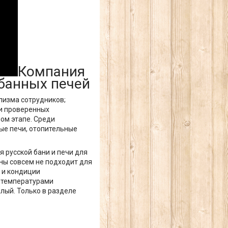
Компания
банных печей
лизма сотрудников;
и проверенных
ом этапе. Среди
вые печи, отопительные
 русской бани и печи для
ауны совсем не подходит для
 и кондиции
и температурами
алый. Только в разделе