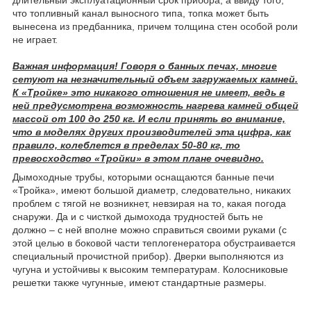
длительный эксплуатационный срок прибора, а ввиду того,
что топливный канал выносного типа, топка может быть
вынесена из предбанника, причем толщина стен особой роли
не играет.
Важная информация! Говоря о банных печах, многие
сетуют на незначительный объем загружаемых камней.
К «Тройке» это никакого отношения не имеет, ведь в
ней предусмотрена возможность нагрева камней общей
массой от 100 до 250 кг. И если принять во внимание,
что в моделях других производителей эта цифра, как
правило, колеблется в пределах 50-80 кг, то
превосходство «Тройки» в этом плане очевидно.
Дымоходные трубы, которыми оснащаются банные печи
«Тройка», имеют большой диаметр, следовательно, никаких
проблем с тягой не возникнет, невзирая на то, какая погода
снаружи. Да и с чисткой дымохода трудностей быть не
должно – с ней вполне можно справиться своими руками (с
этой целью в боковой части теплогенератора обустраивается
специальный прочистной прибор). Дверки выполняются из
чугуна и устойчивы к высоким температурам. Колосниковые
решетки также чугунные, имеют стандартные размеры.