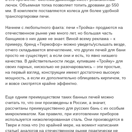
лючок. Объемная топка позволяет топить дровами до 550
мм. В комплекте поставляются колеса для более удобной
транспортировки печи.
Начнем с любопытного факта: печи «Тройка» продаются на
отечественном рынке уже много лет, но большая часть
банщиков о них даже не знает. Виной всему реклама – к
примеру, бренд «Термофор» можно увидеть/услышать везде,
отчего складывается впечатление, что других печей для бани
просто не существует, а если они и есть, то явно низшего
качества. В действительности люди, купившие «Тройку» для
своих парных, нисколько не разочаровались – эти простые,
на первый взгляд, конструкции имеют достаточно высокую
мощность, а если их дополнительно облицевать кирпичом, то
и вовсе смотрятся крайне эффектно.
Еще одним преимуществом таких банных печей можно
считать то, что они произведены в России, а значит,
рассчитаны преимущественно для русских бань с их особым
микроклиматом. Как правило, при изготовлении приборов
используется низколегированная сталь. Они производятся в
Твери и пока что (по крайней мере, на момент написания
статьи) аналогов на отечественном рынке практически не