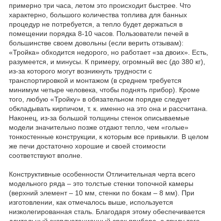
примерно три часа, летом это происходит быстрее. Что
характерно, большого количества топлива для банных
процедур не потребуется, а тепло будет держаться в
помещении порядка 8-10 часов. Пользователи печей в
большинстве своем довольны (если верить отзывам):
«Тройка» обходится недорого, но работает «за двоих». Есть,
разумеется, и минусы. К примеру, огромный вес (до 380 кг),
из-за которого могут возникнуть трудности с
транспортировкой и монтажом (в среднем требуется
минимум четыре человека, чтобы поднять прибор). Кроме
того, любую «Тройку» в обязательном порядке следует
обкладывать кирпичом, т. к. именно на это она и рассчитана.
Наконец, из-за большой толщины стенок описываемые
модели значительно позже отдают тепло, чем «голые»
тонкостенные конструкции, к которым все привыкли. В целом
же печи достаточно хорошие и своей стоимости
соответствуют вполне.
Конструктивные особенности Отличительная черта всего
модельного ряда – это толстые стенки топочной камеры
(верхний элемент – 10 мм, стенки по бокам – 8 мм). При
изготовлении, как отмечалось выше, используется
низколегированная сталь. Благодаря этому обеспечивается