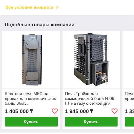
Все условия возврата
Подобные товары компании
Шахтная печь МКС на
Печь Тройка для
Печь
дровах для коммерческих
коммерческой бани №06-
дров
бань. 36м3.
ГТ на газу с сеткой для
камней (усиленная). 16-
1 405 000
1 945 000
1 3
₸
₸
24 м3.
Купить
Купить