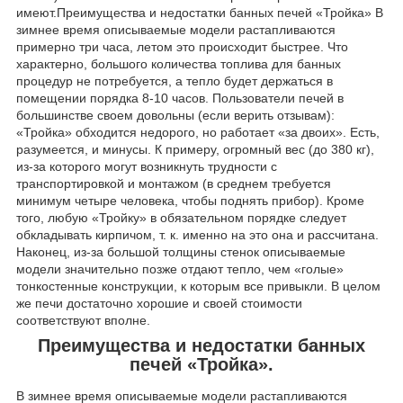
имеют.Преимущества и недостатки банных печей «Тройка» В
зимнее время описываемые модели растапливаются
примерно три часа, летом это происходит быстрее. Что
характерно, большого количества топлива для банных
процедур не потребуется, а тепло будет держаться в
помещении порядка 8-10 часов. Пользователи печей в
большинстве своем довольны (если верить отзывам):
«Тройка» обходится недорого, но работает «за двоих». Есть,
разумеется, и минусы. К примеру, огромный вес (до 380 кг),
из-за которого могут возникнуть трудности с
транспортировкой и монтажом (в среднем требуется
минимум четыре человека, чтобы поднять прибор). Кроме
того, любую «Тройку» в обязательном порядке следует
обкладывать кирпичом, т. к. именно на это она и рассчитана.
Наконец, из-за большой толщины стенок описываемые
модели значительно позже отдают тепло, чем «голые»
тонкостенные конструкции, к которым все привыкли. В целом
же печи достаточно хорошие и своей стоимости
соответствуют вполне.
Преимущества и недостатки банных
печей «Тройка».
В зимнее время описываемые модели растапливаются