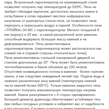
пара. Встроенный парогенератор из нержавеющей стали
позволяет получать пар температурой до 520ºС. Печь не
требует обкладки кирпичом, достаточно засыпать камни в
сетку.Камни в сетке скрывают жесткое инфракрасное
излучение от разогретых стенок печи, не позволяют печи
перегреть и пересушить воздух в парной. Особенности печи
«ТРОЙКА» 04 МС с парогенератором: Металл толщиной 8
мм (корпус) и 20 мм - в самой раскаленной зоне каменки,
способный выдержать большую массу камней и не
деформироваться. Печь укомплектована
парогенератором. (парогенератор может располагаться как
слевой так и справой стороны относительно топки).
Печи укомплектованы стальной панорамной дверкой со
стеклом диагональю до 20". Печь может быть укомплектована
теплообменником и баком объемом до 100 литров.
Отсутствие конвекционного потока в каменке - более горячие
камни, и как следствие невидимый легкий пар. Подача воды в
нижнюю раскаленную зону камней (температура нижней
части камней более 500°С). Только каменка закрытого типа
позволяет получить максимальную температуру нагрева
камней. Камни разогреваются с 4 сторон одновременно.
Большой диаметр дымохода обеспечивает устойчивую тягу
при любых погодных условиях и избавляет вас от надобности
в его прочистке. Система дымохода имеет ревизионный