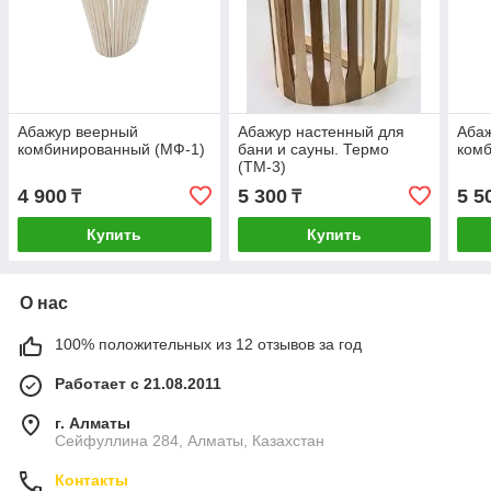
Абажур веерный
Абажур настенный для
Аба
комбинированный (МФ-1)
бани и сауны. Термо
комб
(ТМ-3)
4 900
5 300
5 5
₸
₸
Купить
Купить
О нас
100% положительных из 12 отзывов за год
Работает с 21.08.2011
г. Алматы
Сейфуллина 284, Алматы, Казахстан
Контакты