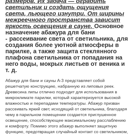
размеров. Их задача — оградить
светильник и создать ощущения
света, льющего изнутри. От ширины
межреечного пространства зависит
яркость освещения в сауне.
Основное
назначение абажура для бани
-
рассеивание света от светильника, для
создания более уютной атмосферы в
парилке, а также защита стеклянного
плафона светильника от попадания на
него воды, мокрых листьев от веника и
т.
д
.
Абажур для бани и сауны А-3 представляет собой
решетчатую конструкцию, набранную из липовых реек.
Древесина липы отлично подходит для использования в
микроклимате парилки, который характеризуется высокой
влажностью и перепадами температуры. Абажур призван
рассеивать яркий свет, исходящий от светильника, благодаря
чему в парильном помещении создается приглушенное
освещение, способствующее максимальному расслаблению
и комфорту. Помимо этого абажур выполняет защитную
функцию, предотвращая случайный контакт со светильником,