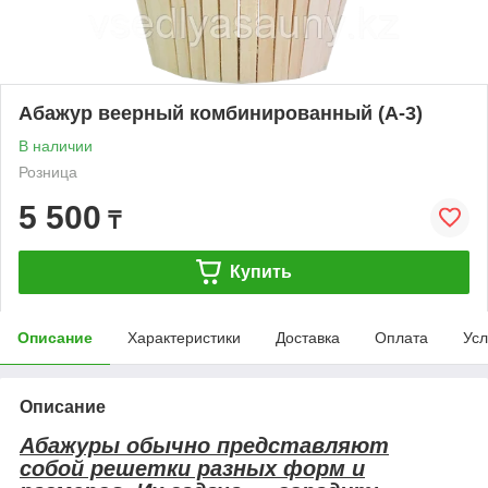
Абажур веерный комбинированный (А-3)
В наличии
Розница
5 500
₸
Купить
Описание
Характеристики
Доставка
Оплата
Усл
Описание
Абажуры обычно представляют
собой решетки разных форм и