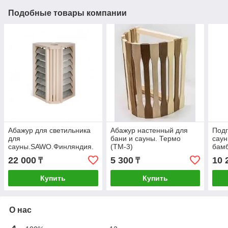
Подобные товары компании
Абажур для светильника
Абажур настенный для
Подг
для
бани и сауны. Термо
саун
сауны.SAWO.Финляндия.
(ТМ-3)
бамб
22 000
5 300
10 
₸
₸
Купить
Купить
О нас