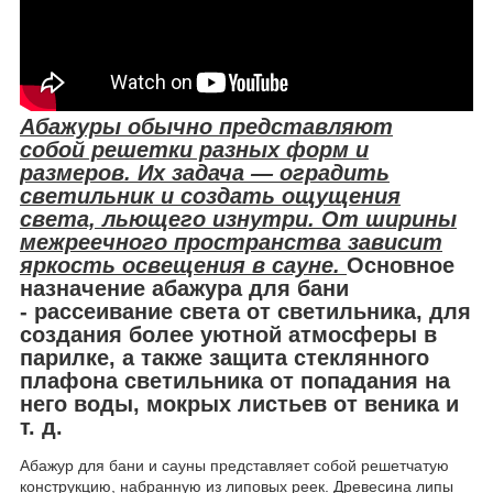
Абажуры обычно представляют
собой решетки разных форм и
размеров. Их задача — оградить
светильник и создать ощущения
света, льющего изнутри. От ширины
межреечного пространства зависит
яркость освещения в сауне.
Основное
назначение абажура для бани
-
рассеивание света от светильника, для
создания более уютной атмосферы в
парилке, а также защита стеклянного
плафона светильника от попадания на
него воды, мокрых листьев от веника и
т.
д
.
Абажур для бани и сауны представляет собой решетчатую
конструкцию, набранную из липовых реек. Древесина липы