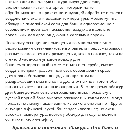
накаливания используют натуральную древесину —
экологически чистый материал, который легко
обрабатывается, а при соответствующей обработке и стоек к
воздействию влаги и высокой температуры. Можно купить
абажур из гималайской соли для бани и одновременно с
освещением добиться насыщения воздуха в парильне
полезными для органов дыхания солевыми парами.
Поскольку освещение помещения во многом зависит от
расположения светильников, изготовители предусматривают
разные возможности их размещения, как на потолке, так и на
стене. В частности угловой абажур для
бани
,
смонтированный в месте стыка стен сруба, сможет
создать неяркий, рассеянный свет, освещающий сразу
достаточно большую площадь, но при этом не
раздражающий глаз и вполне достаточный для того чтобы
выполнить все положенные операции. В то же время
абажур
для бани
должен быть влагозащищенным, поскольку в
русской парной бане высокая влажность и капли влаги могут
попасть на лампу накаливания, из-за чего она лопнет. Другая
ситуация в финской сухой бане: здесь влаги нет, но очень
высокая температура, поэтому абажур для сауны должен
учитывать эту специфику.
Красивые и полезные абажуры для бани и