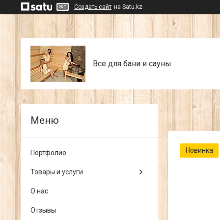
Создать сайт
на Satu.kz
Все для бани и сауны
Новинка
Портфолио
Товары и услуги
О нас
Отзывы