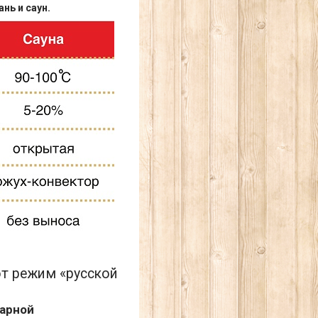
нь и саун.
ют режим «русской
парной