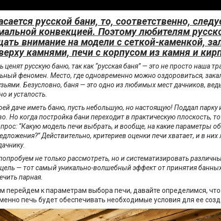
асается русской бани, то, соответственно, след
альной конвекцией. Поэтому любителям русско
ать внимание на модели с сеткой-каменкой, за
верху камнями, печи с корпусом из камня и кир
ь ценят русскую баню, так как “русская баня” — это не просто наша тр
ьный феномен. Место, где одновременно можно оздоровиться, закали
узьями. Безусловно, баня — это одно из любимых мест дачников, вед
но и усталость.
ей даче иметь баню, пусть небольшую, но настоящую! Поддал парку 
о. Но когда постройка бани переходит в практическую плоскость, то 
прос: “Какую модель печи выбрать, и вообще, на какие параметры о
дложения?” Действительно, критериев оценки печи хватает, и в них 
дачнику.
е попробуем не только рассмотреть, но и систематизировать различ
я цель — тот самый уникально-волшебный эффект от принятия банны
ечить парная.
м перейдем к параметрам выбора печи, давайте определимся, чт
. именно печь будет обеспечивать необходимые условия для ее созд