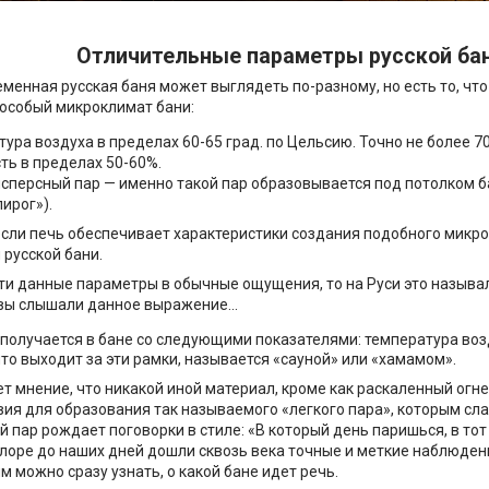
Отличительные параметры русской бан
менная русская баня может выглядеть по-разному, но есть то, чт
особый микроклимат бани:
ура воздуха в пределах 60-65 град. по Цельсию. Точно не более 7
ть в пределах 50-60%.
сперсный пар — именно такой пар образовывается под потолком б
ирог»).
если печь обеспечивает характеристики создания подобного микро
 русской бани.
ти данные параметры в обычные ощущения, то на Руси это называ
вы слышали данное выражение...
 получается в бане со следующими показателями: температура воз
что выходит за эти рамки, называется «сауной» или «хамамом».
ует мнение, что никакой иной материал, кроме как раскаленный огн
вия для образования так называемого «легкого пара», которым сла
 пар рождает поговорки в стиле: «В который день паришься, в тот 
оре до наших дней дошли сквозь века точные и меткие наблюдени
им можно сразу узнать, о какой бане идет речь.