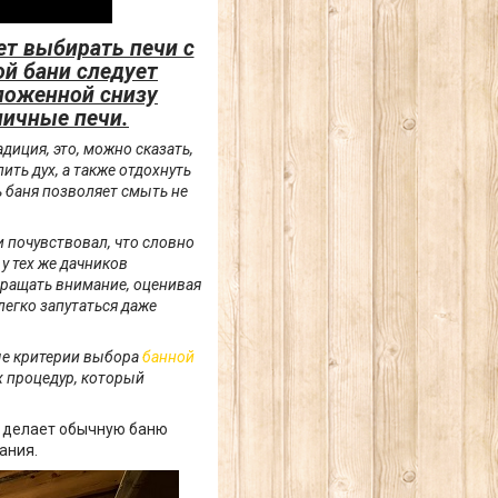
ует выбирать печи с
й бани следует
ложенной снизу
пичные печи.
адиция, это, можно сказать,
ть дух, а также отдохнуть
ь баня позволяет смыть не
и почувствовал, что словно
у тех же дачников
бращать внимание, оценивая
легко запутаться даже
ные критерии выбора
банной
х процедур, который
о делает обычную баню
ания.