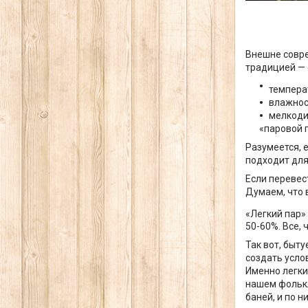
Внешне совре
традицией — 
температ
влажнос
мелкоди
«паровой п
Разумеется, 
подходит для
Если перевес
Думаем, что 
«Легкий пар»
50-60%. Все, 
Так вот, быт
создать усло
Именно легкий
нашем фолькл
баней, и по н