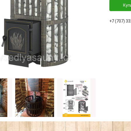
Куп
+7 (707) 3