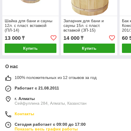
Шайка для бани и сауны
Запарник для бани и
Бак 
12л. с пласт. вставкой
сауны 15л. с пласт.
Комф
(ПЛ-14)
вставкой (ЗП-15)
201/
Вор
13 000
14 000
60 
₸
₸
Купить
Купить
О нас
100% положительных из 12 отзывов за год
Работает с 21.08.2011
г. Алматы
Сейфуллина 284, Алматы, Казахстан
Контакты
Сегодня работает с 09:00 до 17:00
Показать весь график работы