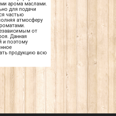
ыми арома маслами.
льно для подачи
тся частью
полняя атмосферу
ароматами.
независимым от
оя. Данная
й и поэтому
янное
лать продукцию всю