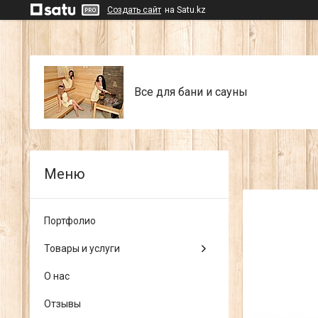
Создать сайт
на Satu.kz
Все для бани и сауны
Портфолио
Товары и услуги
О нас
Отзывы