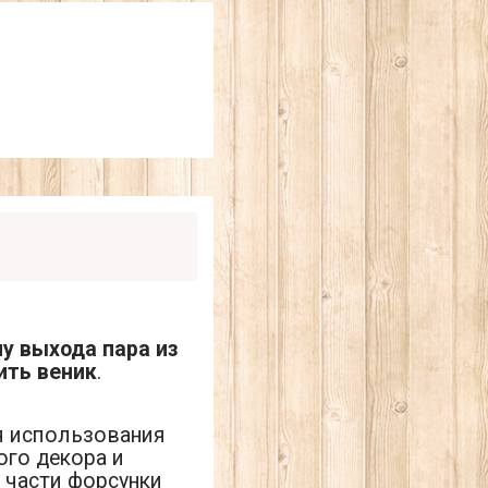
у выхода пара из
ить веник
.
ля использования
ого декора и
 части форсунки