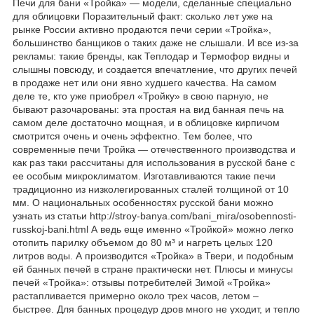
Печи для бани «Тройка» — модели, сделанные специально
для облицовки Поразительный факт: сколько лет уже на
рынке России активно продаются печи серии «Тройка»,
большинство банщиков о таких даже не слышали. И все из-за
рекламы: такие бренды, как Теплодар и Термофор видны и
слышны повсюду, и создается впечатление, что других печей
в продаже нет или они явно худшего качества. На самом
деле те, кто уже приобрел «Тройку» в свою парную, не
бывают разочарованы: эта простая на вид банная печь на
самом деле достаточно мощная, и в облицовке кирпичом
смотрится очень и очень эффектно. Тем более, что
современные печи Тройка — отечественного производства и
как раз таки рассчитаны для использования в русской бане с
ее особым микроклиматом. Изготавливаются такие печи
традиционно из низколегированных сталей толщиной от 10
мм. О национальных особенностях русской бани можно
узнать из статьи http://stroy-banya.com/bani_mira/osobennosti-
russkoj-bani.html А ведь еще именно «Тройкой» можно легко
отопить парилку объемом до 80 м³ и нагреть целых 120
литров воды. А производится «Тройка» в Твери, и подобным
ей банных печей в стране практически нет. Плюсы и минусы
печей «Тройка»: отзывы потребителей Зимой «Тройка»
растапливается примерно около трех часов, летом –
быстрее. Для банных процедур дров много не уходит, и тепло