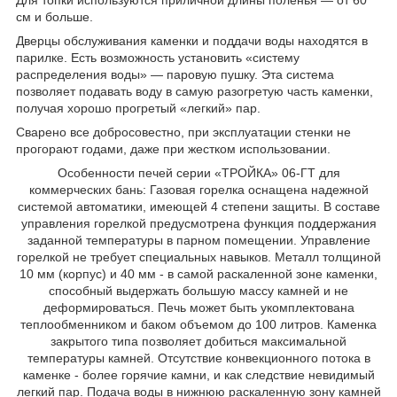
см и больше.
Дверцы обслуживания каменки и поддачи воды находятся в
парилке. Есть возможность установить «систему
распределения воды» — паровую пушку. Эта система
позволяет подавать воду в самую разогретую часть каменки,
получая хорошо прогретый «легкий» пар.
Сварено все добросовестно, при эксплуатации стенки не
прогорают годами, даже при жестком использовании.
Особенности печей серии «ТРОЙКА» 06-ГТ для
коммерческих бань: Газовая горелка оснащена надежной
системой автоматики, имеющей 4 степени защиты. В составе
управления горелкой предусмотрена функция поддержания
заданной температуры в парном помещении. Управление
горелкой не требует специальных навыков. Металл толщиной
10 мм (корпус) и 40 мм - в самой раскаленной зоне каменки,
способный выдержать большую массу камней и не
деформироваться. Печь может быть укомплектована
теплообменником и баком объемом до 100 литров. Каменка
закрытого типа позволяет добиться максимальной
температуры камней. Отсутствие конвекционного потока в
каменке - более горячие камни, и как следствие невидимый
легкий пар. Подача воды в нижнюю раскаленную зону камней