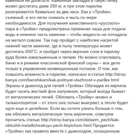
каменкой не добиться. Каменная закладка в такую печку
может достигать даже 250 кг, и при этом парилка
разогревается буквально за два часа. Бак у «Тройки»
съемный, и его легко снимать и мыть по мере
необходимости. Для получения качественного «русского»
пара в «Тройке» предусмотрена приемная чаша для подачи
воды в нижнюю часть каменки – чтобы жидкость не попадала
на металл совсем. Так пар пройдет с наиболее нагретой
нижней части каменки, где в пылу температура может
достигать 650˚С, и пройдет через верхние слои в парилку
куда более измельченным и легким. Но можно отапливать
баню и в режиме классической финской сауны – все дело
только в управлении конвекционным потоком. О том, как
повысить влажность в парилке, написано в статье http://stroy-
banya.com/banshikam/kak-podnyat-vlazhnost-v-parilke.html
Экраны и дымоход для печей «Тройка» Обкладка из кирпича
будет гасить жесткий фон излучения, который всегда бывает
от металлических печей. Обложить «Тройку» можно и
талькохлоритом – от этого она только выиграет, а тепло будет
идти еще и целебное. Если вы хотите узнать больше о том,
как обложить металлическую печь кирпичом, советуем
прочитать статью http://stroy-banya.com/delaem_pech/kak-
oblozhit-metallicheskuyu-pech-kirpichom.html Продается
«Тройка» как правило вместе с дымоходом, оснащенным