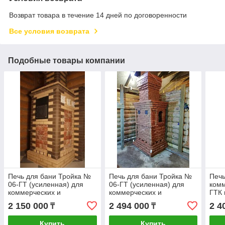
Возврат товара в течение 14 дней по договоренности
Все условия возврата
Подобные товары компании
Печь для бани Тройка №
Печь для бани Тройка №
Печь
06-ГТ (усиленная) для
06-ГТ (усиленная) для
комм
коммерческих и
коммерческих и
ГТК 
общественных бань (25-
общественных бань (50-
кирп
2 150 000
2 494 000
2 4
₸
₸
36м3). Тверь.
80м3). Тверь.
60)м
Купить
Купить