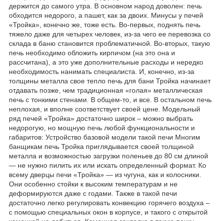
держится до самого утра. В основном народ доволен: печь
обходится недорого, а пашет, как за двоих. Минусы у печей
«Тройка», конечно же, тоже есть. Во-первых, поднять печь
тяжело даже для четырех человек, из-за чего ее перевозка со
склада в баню становится проблематичной. Во-вторых, такую
печь необходимо обложить кирпичом (на это она и
рассчитана), а это уже дополнительные расходы и нередко
необходимость нанимать специалиста. И, конечно, из-за
толщины металла свое тепло печь для бани Тройка начинает
отдавать позже, чем традиционная «голая» металлическая
печь с тонкими стенами. В общем-то, и все. В остальном печь
неплохая, и вполне соответствует своей цене. Модельный
ряд печей «Тройка» достаточно широк – можно выбрать
недорогую, но мощную печь любой функциональности и
габаритов: Устройство базовой модели такой печи Многим
банщикам печь Тройка приглядывается своей толщиной
металла и возможностью загрузки поленьев до 80 см длиной
— не нужно пилить их или искать определенный формат. Ко
всему дверцы печи «Тройка» — из чугуна, как и колосники.
Они особенно стойки к высоким температурам и не
деформируются даже с годами. Также в такой печи
достаточно легко регулировать конвекцию горячего воздуха –
с помощью специальных окон в корпусе, и такого с открытой