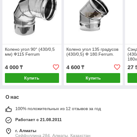
Колено угол 90° (430/0,5
Колено угол 135 градусов
Сэнд
мм) Ф115 Ferrum
(430/0,5) Ф 180.Ferrum.
(430
180х
4 000
4 600
27 
₸
₸
Купить
Купить
О нас
100% положительных из 12 отзывов за год
Работает с 21.08.2011
г. Алматы
Сейфуллина 284, Алматы, Казахстан