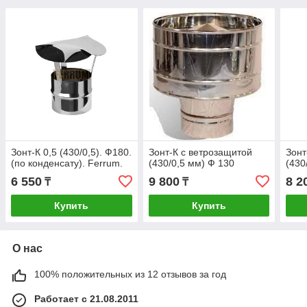
Зонт-К 0,5 (430/0,5). Ф180.
Зонт-К с ветрозащитой
Зонт
(по конденсату). Ferrum.
(430/0,5 мм) Ф 130
(430
6 550
9 800
8 2
₸
₸
Купить
Купить
О нас
100% положительных из 12 отзывов за год
Работает с 21.08.2011