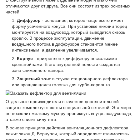
В конструктивном плане отдельные модели мало чем
отличаются друг от друга. Все они состоят из трех основных
частей:
Диффузор
- основание, которое чаще всего имеет
форму усеченного конуса. При установке нижний торец
монтируется на воздуховод, который выводится сквозь
кровлю. В процессе эксплуатации, движение
воздушного потока в диффузоре становится менее
интенсивным, а давление увеличивается.
Корпус
- прикреплен к диффузору несколькими
кронштейнами. В его внутренней полости создается
зона сниженного напора.
Защитный зонт
в случае стационарного дефлектора
или вращающаяся головка для турбо-варианта.
Отдельные производители в качестве дополнительной
защиты комплектуют зонты специальной сеточкой. Эта мера
не позволит мелкому мусору проникнуть внутрь воздуховода,
а также снизит силу тяги.
В основе принципа действия вентиляционного дефлектора
лежит закон Д. Бернулли, который определяет взаимосвязь
между напором и скоростью движения потоков воздуха в