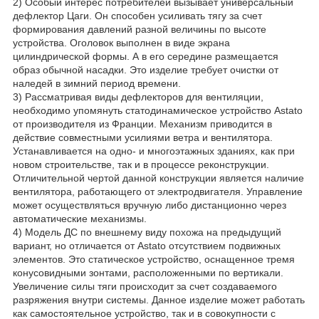
2) Особый интерес потребителей вызывает универсальный
дефлектор Цаги. Он способен усиливать тягу за счет
формирования давлений разной величины по высоте
устройства. Оголовок выполнен в виде экрана
цилиндрической формы. А в его середине размещается
образ обычной насадки. Это изделие требует очистки от
наледей в зимний период времени.
3) Рассматривая виды дефлекторов для вентиляции,
необходимо упомянуть статодинамическое устройство Astato
от производителя из Франции. Механизм приводится в
действие совместными усилиями ветра и вентилятора.
Устанавливается на одно- и многоэтажных зданиях, как при
новом строительстве, так и в процессе реконструкции.
Отличительной чертой данной конструкции является наличие
вентилятора, работающего от электродвигателя. Управление
может осуществляться вручную либо дистанционно через
автоматические механизмы.
4) Модель ДС по внешнему виду похожа на предыдущий
вариант, но отличается от Astato отсутствием подвижных
элементов. Это статическое устройство, оснащенное тремя
конусовидными зонтами, расположенными по вертикали.
Увеличение силы тяги происходит за счет создаваемого
разряжения внутри системы. Данное изделие может работать
как самостоятельное устройство, так и в совокупности с