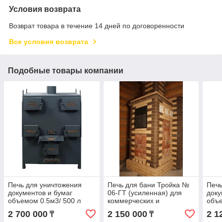
Условия возврата
Возврат товара в течение 14 дней по договоренности
Все условия возврата
Подобные товары компании
Печь для уничтожения
Печь для бани Тройка №
Печь
документов и бумаг
06-ГТ (усиленная) для
доку
объемом 0.5м3/ 500 л
коммерческих и
объе
(инсинератор)
общественных бань (25-
(инс
2 700 000
2 150 000
2 1
₸
₸
36м3). Тверь.