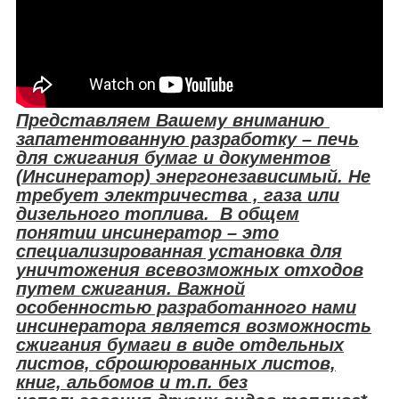
Представляем Вашему вниманию
запатентованную разработку – печь
для сжигания бумаг и документов
(Инсинератор) энергонезависимый. Не
требует электричества , газа или
дизельного топлива. В общем
понятии инсинератор – это
специализированная установка для
уничтожения всевозможных отходов
путем сжигания. Важной
особенностью разработанного нами
инсинератора является возможность
сжигания бумаги в виде отдельных
листов, сброшюрованных листов,
книг, альбомов и т.п. без