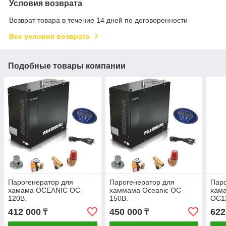
Условия возврата
Возврат товара в течение 14 дней по договоренности
Все условия возврата
Подобные товары компании
Парогенератор для
Парогенератор для
Паро
хамама OCEANIC OC-
хаммама Oceanic OC-
хам
120В.
150B.
OC1
412 000
450 000
622
₸
₸