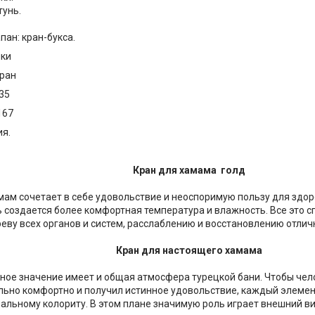
тунь.
пан: кран-букса.
ики
кран
35
167
я.
Кран для хамама голд
мам сочетает в себе удовольствие и неоспоримую пользу для здоро
ь создается более комфортная температура и влажность. Все это 
еву всех органов и систем, расслаблению и восстановлению отлич
Кран для настоящего хамама
ое значение имеет и общая атмосфера турецкой бани. Чтобы чело
льно комфортно и получил истинное удовольствие, каждый элемен
альному колориту. В этом плане значимую роль играет внешний ви