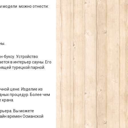
м модели можно отнести:
ны.
н-буксу. Устройство
тся в интерьер сауны. Его
оящей турецкой парной.
чной цене. Изделие из
одных процедур. Более чем
 крана.
ерьера. Вы можете
зайн времен Османской