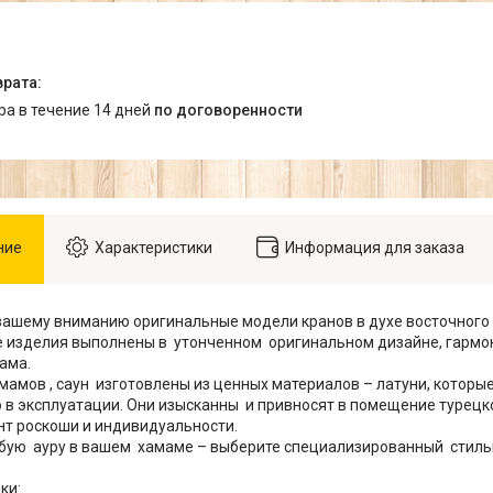
ара в течение 14 дней
по договоренности
ние
Характеристики
Информация для заказа
ашему вниманию оригинальные модели кранов в духе восточного 
се изделия выполнены в утонченном оригинальном дизайне, гар
ама.
мамов , саун изготовлены из ценных материалов – латуни, которы
в эксплуатации. Они изысканны и привносят в помещение турецко
т роскоши и индивидуальности.
бую ауру в вашем хамаме – выберите специализированный стиль
ки: