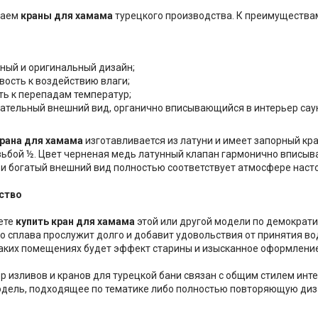
гаем
краны для хамама
турецкого производства. К преимущества
ный и оригинальный дизайн;
вость к воздействию влаги;
ть к перепадам температур;
ательный внешний вид, органично вписывающийся в интерьер сау
рана для хамама
изготавливается из латуни и имеет запорный кра
ьбой ½. Цвет черненая медь латунный клапан гармонично вписывае
и богатый внешний вид полностью соответствует атмосфере наст
ество
ете
купить кран для хамама
этой или другой модели по демократи
о сплава прослужит долго и добавит удовольствия от принятия в
аких помещениях будет эффект старины и изысканное оформление
р изливов и кранов для турецкой бани связан с общим стилем инт
одель, подходящее по тематике либо полностью повторяющую ди