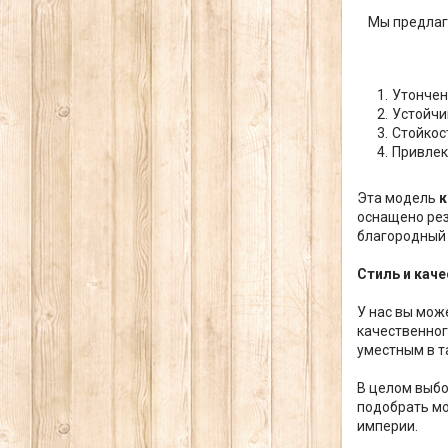
Мы предла
Утончен
Устойчи
Стойкос
Привлек
Эта модель
к
оснащено рез
благородный 
Стиль и кач
У нас вы мож
качественног
уместным в т
В целом выбо
подобрать м
империи.