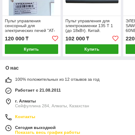
Пульт управления
Пульт управления для
ЭЛЕ
сенсорный для
электрокаменки 135 Т 1
SAW
электрических печей "AT-
(до 18кВт). Китай.
60NB
86" (21-27) кВт.
ВСТ
120 000
102 000
220
₸
₸
ВНУ
СНА
Купить
Купить
О нас
100% положительных из 12 отзывов за год
Работает с 21.08.2011
г. Алматы
Сейфуллина 284, Алматы, Казахстан
Контакты
Сегодня выходной
Показать весь график работы