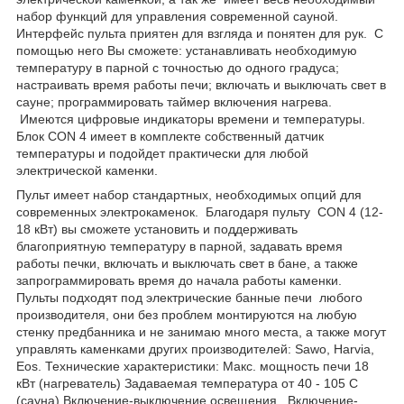
набор функций для управления современной сауной.
Интерфейс пульта приятен для взгляда и понятен для рук. С
помощью него Вы сможете: устанавливать необходимую
температуру в парной с точностью до одного градуса;
настраивать время работы печи; включать и выключать свет в
сауне; программировать таймер включения нагрева.
Имеются цифровые индикаторы времени и температуры.
Блок CON 4 имеет в комплекте собственный датчик
температуры и подойдет практически для любой
электрической каменки.
Пульт имеет набор стандартных, необходимых опций для
современных электрокаменок. Благодаря пульту CON 4 (12-
18 кВт) вы сможете установить и поддерживать
благоприятную температуру в парной, задавать время
работы печки, включать и выключать свет в бане, а также
запрограммировать время до начала работы каменки.
Пульты подходят под электрические банные печи любого
производителя, они без проблем монтируются на любую
стенку предбанника и не занимаю много места, а также могут
управлять каменками других производителей: Sawo, Harvia,
Eos. Технические характеристики: Макс. мощность печи 18
кВт (нагреватель) Задаваемая температура от 40 - 105 С
(сауна) Включение-выключение освещения. Включение-