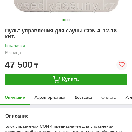
Пульт управления для сауны CON 4. 12-18
кВт.
В наличии
Розница
47 500
₸
Купить
Описание
Характеристики
Доставка
Оплата
Усл
Описание
Блок управления CON 4 предназначен для управления
электрической каменкой, а так же имеет весь необходимый