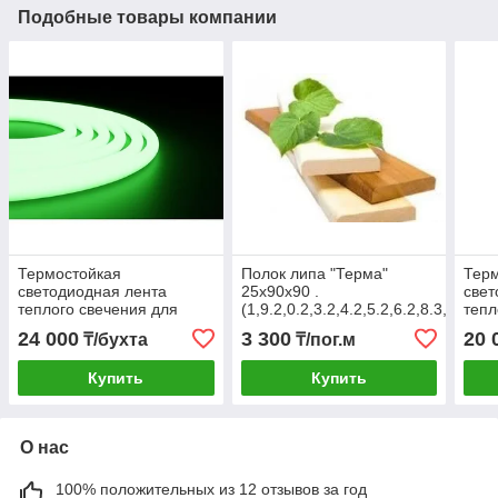
Подобные товары компании
Термостойкая
Полок липа "Терма"
Тер
светодиодная лента
25х90х90 .
свет
теплого свечения для
(1,9.2,0.2,3.2,4.2,5.2,6.2,8.3,0)м.
тепл
бани и сауны 5 п/м
Марий Эл.
бани
24 000
3 300
20 
₸/бухта
₸/пог.м
(зеленый) 24в.
(жел
Купить
Купить
О нас
100% положительных из 12 отзывов за год