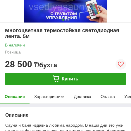
Многоцветная термостойкая светодиодная
лента. 5м
В наличии
Розница
28 500
₸/бухта
Купить
Описание
Характеристики
Доставка
Оплата
Усл
Описание
Сауна и баня издавна любима народом. В наши дни это уже
не только функциональное, но и ритуальное место. Несмотря