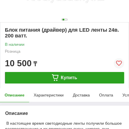
Блок питания (драйвер) для LED ленты 24в.
200 ватт.
В наличии
Розница
10 500
₸
Купить
Описание
Характеристики
Доставка
Оплата
Усл
Описание
В настоящее время светодиодные ленты получили большое
распространение и их применение очень широко, они