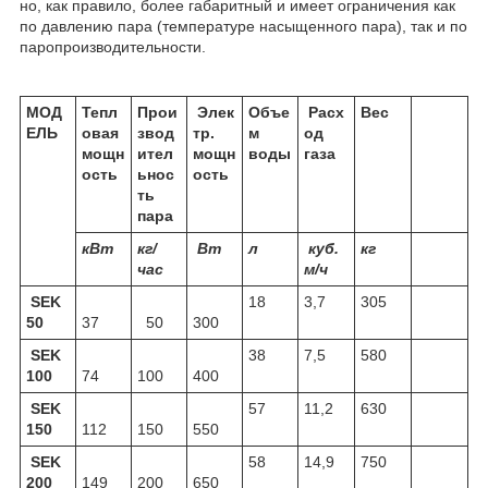
но, как правило, более габаритный и имеет ограничения как
по давлению пара (температуре насыщенного пара), так и по
паропроизводительности.
МОД
Тепл
Прои
Элек
Объе
Расх
Вес
ЕЛЬ
овая
звод
тр.
м
од
мощн
ител
мощн
воды
газа
ость
ьнос
ость
ть
пара
кВт
кг/
Вт
л
куб.
кг
час
м/ч
SEK
18
3,7
305
50
37
50
300
SEK
38
7,5
580
100
74
100
400
SEK
57
11,2
630
150
112
150
550
SEK
58
14,9
750
200
149
200
650