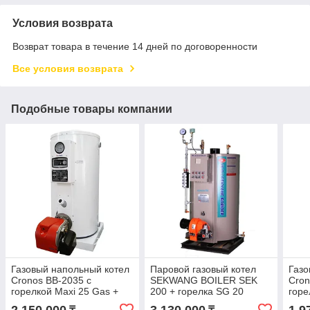
Условия возврата
Возврат товара в течение 14 дней по договоренности
Все условия возврата
Подобные товары компании
Газовый напольный котел
Паровой газовый котел
Газо
Cronos BB-2035 с
SEKWANG BOILER SEK
Cron
горелкой Maxi 25 Gas +
200 + горелка SG 20
горе
FGD 25 (Южная Корея)
FGD
2 150 000
3 130 000
1 9