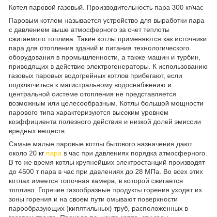
Котел паровой газовый. Производительность пара 300 кг/час
Паровым котлом называется устройство для выработки пара
с давлением выше атмосферного за счет теплоты
сжигаемого топлива. Такие котлы применяются как источники
пара для отопления зданий и питания технологического
оборудования в промышленности, а также машин и турбин,
приводящих в действие электрогенераторы. К использованию
газовых паровых водогрейных котлов прибегают, если
подключиться к магистральному водоснабжению и
центральной системе отопления не представляется
возможным или целесообразным. Котлы большой мощности
парового типа характеризуются высоким уровнем
коэффициента полезного действия и низкой долей эмиссии
вредных веществ.
Самые малые паровые котлы бытового назначения дают
около 20 кг
пара
в час при давлениях порядка атмосферного.
В то же время котлы крупнейших электростанций производят
до 4500 т пара в час при давлениях до 28 МПа. Во всех этих
котлах имеется топочная камера, в которой сжигается
топливо. Горячие газообразные продукты горения уходят из
зоны горения и на своем пути омывают поверхности
парообразующих (кипятильных) труб, расположенных в