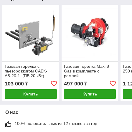
Газовая горелка с
Газовая горелка Maxi 8
Газо
пьезорозжигом CАБК-
Gas в комплекте с
250 
АБ-20-1. (ПБ 20 кВт)
рампой.
103 000
497 000
1 1
₸
₸
Купить
Купить
О нас
100% положительных из 12 отзывов за год