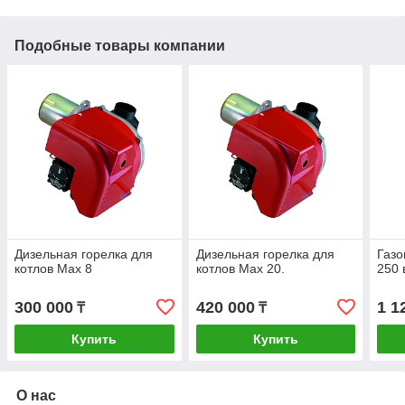
Подобные товары компании
Дизельная горелка для
Дизельная горелка для
Газо
котлов Max 8
котлов Max 20.
250 
300 000
420 000
1 1
₸
₸
Купить
Купить
О нас