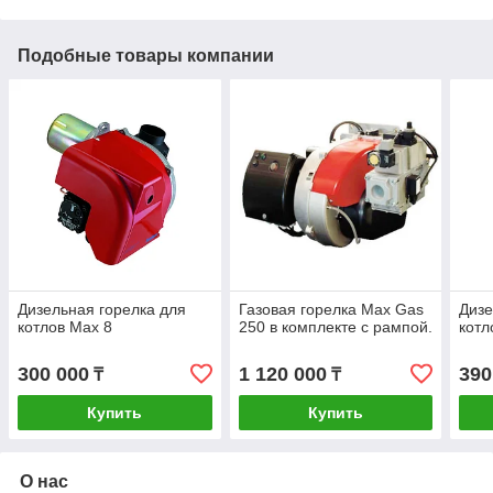
Подобные товары компании
Дизельная горелка для
Газовая горелка Max Gas
Дизе
котлов Max 8
250 в комплекте с рампой.
котл
300 000
1 120 000
390
₸
₸
Купить
Купить
О нас