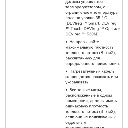
должны управляться
терморегулятором, с
ограничением температуры
пола на уровне 35 ° С
(DEVIreg ™ Smart, DEVIreg
™ Touch, DEVIreg ™ Opti или
DEVIreg ™ 530M).
He превышайте
максимальную плотность
теплового потока (Вт / м2),
рассчитанную для
определенного применения.
Нагревательный кабель
запрещается разрезать или
укорачивать.
Все тонкие маты,
расположенные в одном
помещении, должны иметь
одинаковую плотность
теплового потока (Вт / м2),
если они не подключены к
отдельным
терморегуляторам и