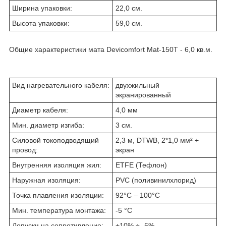
Ширина упаковки:
22,0 см.
Высота упаковки:
59,0 см.
Общие характеристики мата Devicomfort Mat-150T - 6,0 кв.м.
Вид нагревательного кабеля:
двухжильный
экранированный
Диаметр кабеля:
4,0 мм
Мин. диаметр изгиба:
3 см.
Силовой токоподводящий
2,3 м, DTWB, 2*1,0 мм² +
провод:
экран
Внутренняя изоляция жил:
ETFE (Тефлон)
Наружная изоляция:
PVC (поливинилхлорид)
Точка плавления изоляции:
92°C – 100°C
Мин. температура монтажа:
-5 °C
Допуски на сопротивление:
+10% ÷ -5%