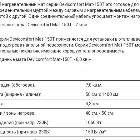
нагревательный мат серии Devicomfort Mat-150T это готовое для у
оеденительной муфтой между силовым и нагревательным кабелем 
той с другой. Один соединительный кабель упрощает монтаж нагр
плого пола Devicomfort Mat-150T - 7 кв.м.
ерии Devicomfort Mat-150T применяется для установки в отаплив
подогрева напольной поверхности. Серия Devicomfort Mat-150T м
апольные покрытия, имеющие хорошую теплопроводимость.
данные мата Devicomfort Mat-150T - 6,0 кв.м.
адки (обогрева):
7,0 кв.м.
а (ширина / длина):
50 см. х 1400 см.
а:
4,3 мм.
 / зоны нагрева:
48 см. / 50 см.
делия (при напр. 230В):
1050 Вт.
щность (при напр. 230В):
150 Вт/м²