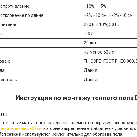
сопротивление:
+10% ÷ -5%
отклонение по длине:
+2% +10 см. ÷ -2% -10 см.
питания:
230 В ± 10%, 50 Гц.
ы:
IPX7
20 лет
:
не менее 50 лет
ован:
ГН, ССПБ, ГОСТ Р, IEC 800,
да:
Дания
товитель
Дания
Инструкция по монтажу теплого пола 
вательные маты - нагревательные элементы покрытия, основой ко
ревательные кабели
, которые закреплены в фабричных условиях 
я сетке и используются исключительно для обогрева пола.