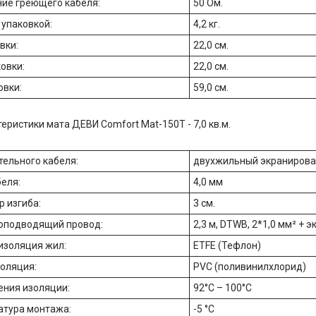
ие греющего кабеля:
50 Ом.
 упаковкой:
4,2 кг.
вки:
22,0 см.
овки:
22,0 см.
овки:
59,0 см.
еристики мата ДЕВИ Comfort Mat-150T - 7,0 кв.м.
тельного кабеля:
двухжильный экраниров
еля:
4,0 мм
р изгиба:
3 см.
оподводящий провод:
2,3 м, DTWB, 2*1,0 мм² + э
изоляция жил:
ETFE (Тефлон)
оляция:
PVC (поливинилхлорид)
ения изоляции:
92°C – 100°C
атура монтажа:
-5 °C