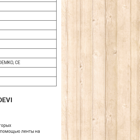
 DEMKO, CE
DEVI
торых
с помощью ленты на