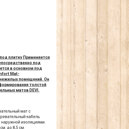
 под плитку Применяется
непосредственно под
ется в основном под
fort Mat-
 нежилых помещений. Он
 формирования толстой
тельных матов DEVI.
вательный мат с
гревательный кабель
и наружной изоляциями.
м. до 8,5 см.