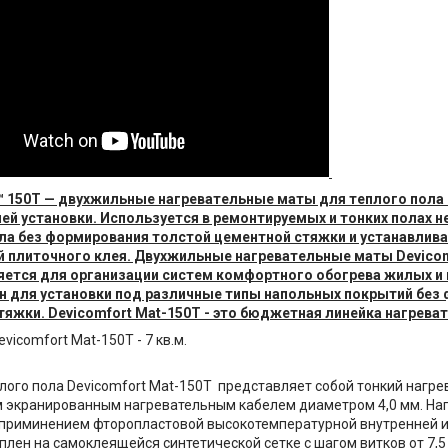
™ 150T — двухжильные нагревательные маты для теплого пола
ней установки. Используется в ремонтируемых и тонких полах 
ла без формирования толстой цементной стяжки и устанавлива
ой плиточного клея. Двухжильные нагревательные маты Devicom
яется для организации систем комфортного обогрева жилых и
н для установки под различные типы напольных покрытий без
тяжки. Devicomfort Mat-150T - это бюджетная линейка нагрева
vicomfort Mat-150T - 7 кв.м.
лого пола Devicomfort Mat-150T представляет собой тонкий нагре
 экранированным нагревательным кабелем диаметром 4,0 мм. На
 приминением фторопластовой высокотемпературной внутренней 
лен на самоклеящейся синтетической сетке с шагом витков от 7,5 с