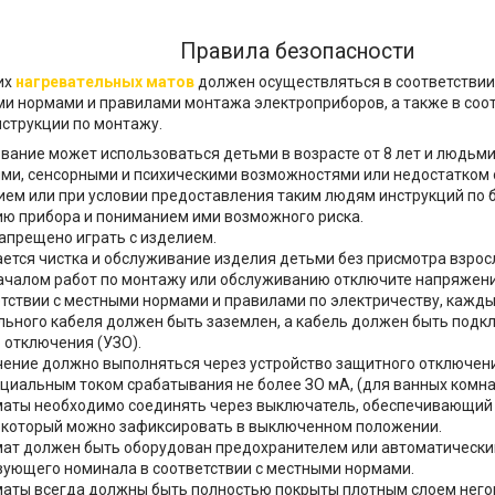
Правила безопасности
их
нагревательных матов
должен осуществляться в соответствии
и нормами и правилами монтажа электроприборов, а также в соо
струкции по монтажу.
вание может использоваться детьми в возрасте от 8 лет и людьм
ми, сенсорными и психическими возможностями или недостатком 
ем или при условии предоставления таким людям инструкций по 
ю прибора и пониманием ими возможного риска.
апрещено играть с изделием.
ется чистка и обслуживание изделия детьми без присмотра взрос
ачалом работ по монтажу или обслуживанию отключите напряжени
етствии с местными нормами и правилами по электричеству, кажды
льного кабеля должен быть заземлен, а кабель должен быть подк
 отключения (УЗО).
ение должно выполняться через устройство защитного отключени
иальным током срабатывания не более ЗО мА, (для ванных комнат 
маты необходимо соединять через выключатель, обеспечивающий
 который можно зафиксировать в выключенном положении.
мат должен быть оборудован предохранителем или автоматическ
вующего номинала в соответствии с местными нормами.
маты всегда должны быть полностью покрыты плотным слоем него