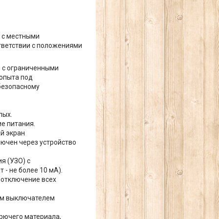
 с местными
тветствии с положениями
и с ограниченными
опыта под
безопасному
лых.
е питания.
й экран
лючен через устройство
я (УЗО) с
- не более 10 мА).
 отключение всех
им выключателем
рючего материала,