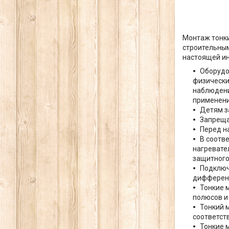
Монтаж тонк
строительным
настоящей ин
Оборудо
физически
наблюдени
применени
Детям з
Запреща
Перед н
В соотв
нагревате
защитного
Подключ
дифференц
Тонкие 
полюсов и
Тонкий 
соответст
Тонкие 