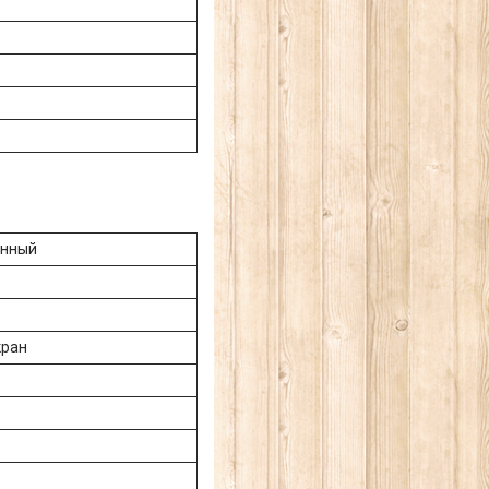
анный
кран