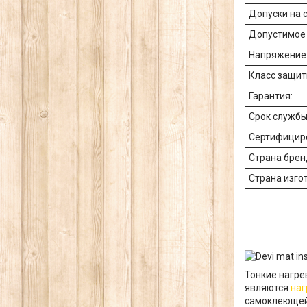
Допуски на 
Допустимое 
Напряжение 
Класс защит
Гарантия:
Срок службы
Сертифицир
Страна брен
Страна изго
Тонкие нагре
являются
наг
самоклеющейс