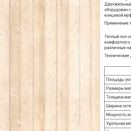
Двухжильный 
оборудован с
концевой муф
Применение те
Теплый пол с
комфортного 
различные н
Технические 
Площадь укл
Размеры мат
Толщина мат
Ширина сетки
Мощность из
Удельная мо