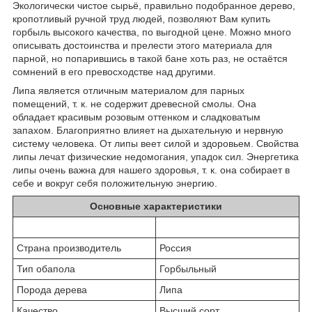
Экологически чистое сырьё, правильно подобранное дерево,
кропотливый ручной труд людей, позволяют Вам купить
горбыль высокого качества, по выгодной цене. Можно много
описывать достоинства и прелести этого материала для
парной, но попарившись в такой бане хоть раз, не остаётся
сомнений в его превосходстве над другими.
Липа является отличным материалом для парных
помещений, т. к. не содержит древесной смолы. Она
обладает красивым розовым оттенком и сладковатым
запахом. Благоприятно влияет на дыхательную и нервную
систему человека. От липы веет силой и здоровьем. Свойства
липы лечат физические недомогания, упадок сил. Энергетика
липы очень важна для нашего здоровья, т. к. она собирает в
себе и вокруг себя положительную энергию.
Основные характеристики
Страна производитель
Россия
Тип обапола
Горбыльный
Порода дерева
Липа
Качество
Высший сорт