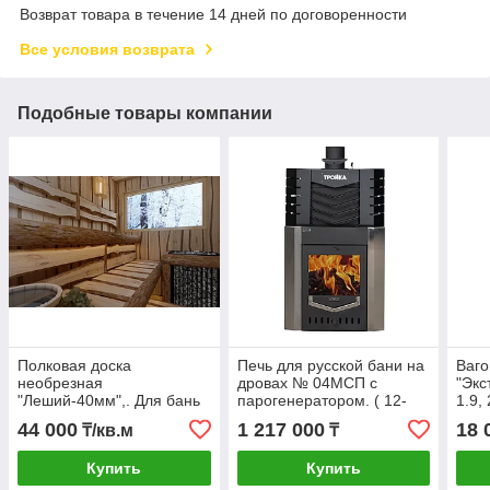
Возврат товара в течение 14 дней по договоренности
Все условия возврата
Подобные товары компании
Полковая доска
Печь для русской бани на
Ваго
необрезная
дровах № 04МСП с
"Экс
"Леший-40мм",. Для бань
парогенератором. ( 12-
1.9, 
и саун. Липа.
20м3).
2.8.
44 000
1 217 000
18 
₸/кв.м
₸
Купить
Купить