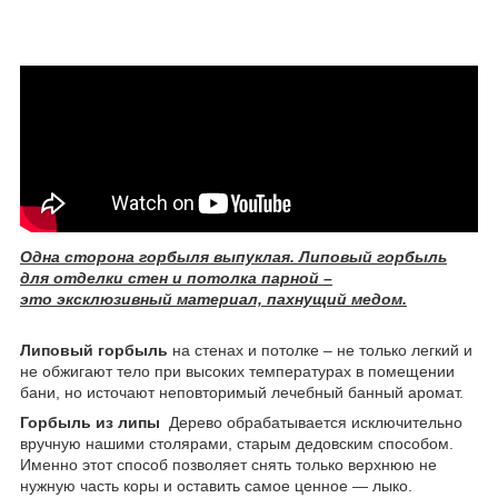
Одна сторона горбыля выпуклая. Липовый горбыль
для отделки стен и потолка парной –
это эксклюзивный материал, пахнущий медом.
Липовый горбыль
на стенах и потолке – не только легкий и
не обжигают тело при высоких температурах в помещении
бани, но источают неповторимый лечебный банный аромат.
Горбыль из липы
Дерево обрабатывается исключительно
вручную нашими столярами, старым дедовским способом.
Именно этот способ позволяет снять только верхнюю не
нужную часть коры и оставить самое ценное — лыко.