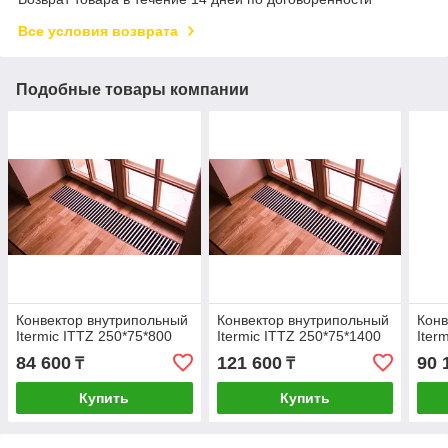
Все условия возврата
Подобные товары компании
Конвектор внутрипольный
Конвектор внутрипольный
Конв
Itermic ITTZ 250*75*800
Itermic ITTZ 250*75*1400
Iter
84 600
121 600
90 
₸
₸
Купить
Купить