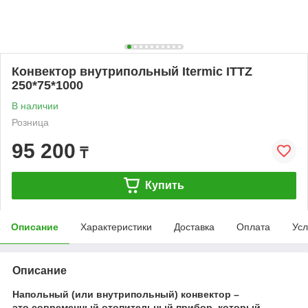
Конвектор внутрипольный Itermic ITTZ
250*75*1000
В наличии
Розница
95 200
₸
Купить
Описание
Характеристики
Доставка
Оплата
Усл
Описание
Напольный (или внутрипольный) конвектор –
это современный отопительный прибор, который