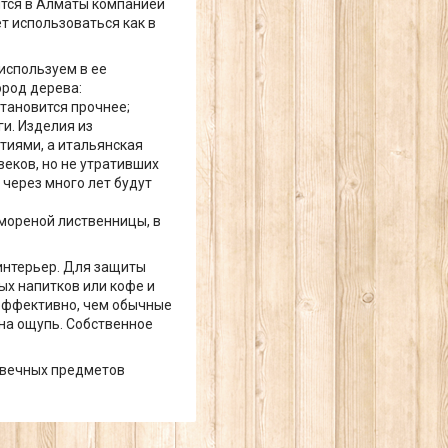
ится в Алматы компанией
т использоваться как в
 используем в ее
ород дерева:
становится прочнее;
и. Изделия из
етиями, а итальянская
веков, но не утративших
 через много лет будут
 мореной лиственницы, в
 интерьер. Для защиты
ых напитков или кофе и
 эффективно, чем обычные
 на ощупь. Собственное
овечных предметов