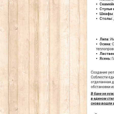
Скамейк
Стулья 
Шкафы 
Столы:
Липа:
Им
Осина:
О
теплопров
Листвен
Ясень:
Г
Создание уют
Соблюсти еди
отделанная д
обстановки и
В бане не ну
в едином сти
снова вошли в