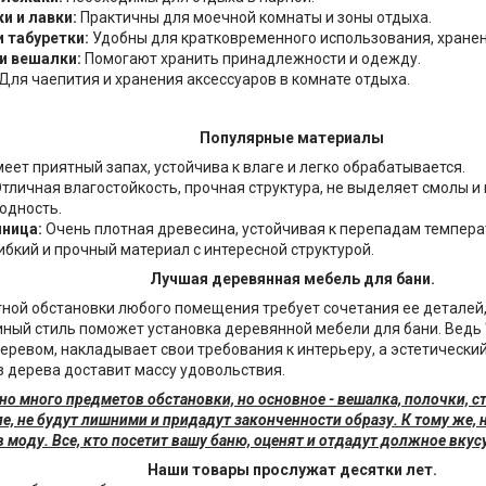
и и лавки:
Практичны для моечной комнаты и зоны отдыха.
и табуретки:
Удобны для кратковременного использования, хранени
и вешалки:
Помогают хранить принадлежности и одежду.
Для чаепития и хранения аксессуаров в комнате отдыха.
Популярные материалы
еет приятный запах, устойчива к влаге и легко обрабатывается.
тличная влагостойкость, прочная структура, не выделяет смолы и
одность.
ница:
Очень плотная древесина, устойчивая к перепадам темпера
ибкий и прочный материал с интересной структурой.
Лучшая деревянная мебель для бани.
ной обстановки любого помещения требует сочетания ее деталей, 
ный стиль поможет установка деревянной мебели для бани. Ведь "
еревом, накладывает свои требования к интерьеру, а эстетическ
з дерева доставит массу удовольствия.
жно много предметов обстановки, но основное - вешалка, полочки, 
ле, не будут лишними и придадут законченности образу. К тому же,
 моду. Все, кто посетит вашу баню, оценят и отдадут должное вкус
Наши товары прослужат десятки лет.