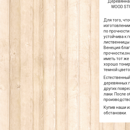
Деревянная
WOOD STU
Для того, чт
изготовлении
по прочности 
устойчива к 
лиственницы 
Венеция благ
прочности;она
иметь тот же 
хорошо тонир
темной цвето
Естественный
деревянных п
других повре
лаки. После 
производство
Купив наши и
обстановки.