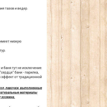
я тазов и ведер.
 имеет низкую
тур.
и баня тут не исключение.
сердце" бани - парилка,
ий эффект от традиционной
стол, лавочки, выполненные
 натуральные материалы
у хозяина.