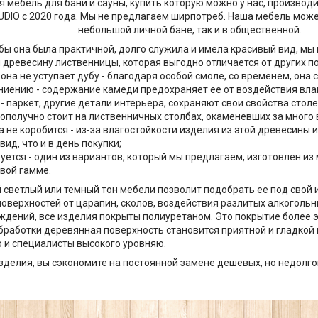
 мебель для бани и сауны, купить которую можно у нас, производ
DIO с 2020 года. Мы не предлагаем ширпотреб. Наша мебель може
небольшой личной бане, так и в общественной.
обы она была практичной, долго служила и имела красивый вид, мы
 древесину лиственницы, которая выгодно отличается от других п
она не уступает дубу - благодаря особой смоле, со временем, она 
гниению - содержание камеди предохраняет ее от воздействия влаг
- паркет, другие детали интерьера, сохраняют свои свойства стол
ополучно стоит на лиственничных столбах, окаменевших за много 
 не коробится - из-за влагостойкости изделия из этой древесины и
вид, что и в день покупки;
уется - один из вариантов, который мы предлагаем, изготовлен из
вой гамме.
 светлый или темный тон мебели позволит подобрать ее под свой
оверхностей от царапин, сколов, воздействия разлитых алкогольн
ждений, все изделия покрыты полиуретаном. Это покрытие более
обработки деревянная поверхность становится приятной и гладкой
 и специалисты высокого уровняю.
зделия, вы сэкономите на постоянной замене дешевых, но недолг