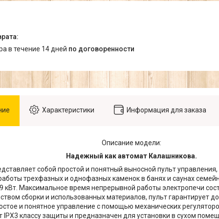
ара в течение 14 дней
по договоренности
ние
Характеристики
Информация для заказа
Описание модели:
Надежный как автомат Калашникова.
редставляет собой простой и понятный выносной пульт управления
работы трехфазных и однофазных каменок в банях и саунах семей
 9 кВт. Максимальное время непрерывной работы электропечи сост
ством сборки и использованных материалов, пульт гарантирует до
остое и понятное управление с помощью механических регуляторо
т IPX3 классу защиты и предназначен для установки в сухом поме