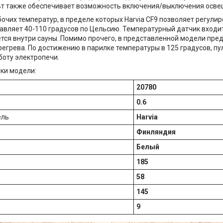
ьт также обеспечивает возможность включения/выключения освещ
очих температур, в пределе которых Harvia CF9 позволяет регули
тавляет 40-110 градусов по Цельсию. Температурный датчик входит
тся внутри сауны. Помимо прочего, в представленной модели пре
регрева. По достижению в парилке температуры в 125 градусов, п
боту электропечи.
ки модели:
20780
0.6
ель
Harvia
Финляндия
Белый
185
58
145
9