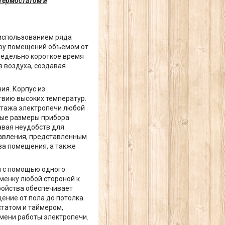
 термостатом и
 использованием ряда
еру помещений объемом от
предельно короткое время
 воздуха, создавая
ия. Корпус из
твию высоких температур.
нтажа электропечи любой
ные размеры прибора
авая неудобств для
авления, представленным
ва помещения, а также
я с помощью одного
менку любой стороной к
ройства обеспечивает
ние от пола до потолка.
татом и таймером,
мени работы электропечи.