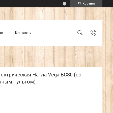
Корзина
ас
Контакты
ектрическая Harvia Vega BC80 (со
нным пультом).