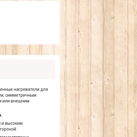
енные нагреватели для
ом, симметричным
ым или внешним
a.
и и высоким
тороной.