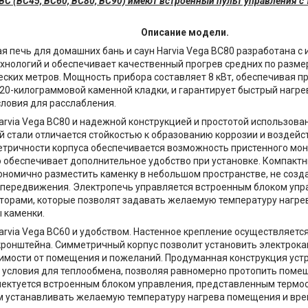
BC
(BC45, BC60, BC80, BC90) имеют встроенный пульт управления с
Описание модели.
я печь для домашних бань и саун Harvia Vega BC80 разработана с
хнологий и обеспечивает качественный прогрев средних по разм
ческих метров. Мощность прибора составляет 8 кВт, обеспечивая 
20-килограммовой каменной кладки, и гарантирует быстрый нагрев
ловия для расслабления.
arvia Vega BC80 и надежной конструкцией и простотой использован
стали отличается стойкостью к образованию коррозии и воздейс
етричности корпуса обеспечивается возможность пристенного мо
то обеспечивает дополнительное удобство при установке. Компакт
ономично разместить каменку в небольшом пространстве, не созд
передвижения. Электропечь управляется встроенным блоком упр
торами, которые позволят задавать желаемую температуру нагре
 каменки.
arvia Vega BC60 и удобством. Настенное крепление осуществляетс
ронштейна. Симметричный корпус позволит установить электрока
симости от помещения и пожеланий. Продуманная конструкция уст
условия для теплообмена, позволяя равномерно протопить помеще
ектуется встроенным блоком управления, представленным термос
 устанавливать желаемую температуру нагрева помещения и вре