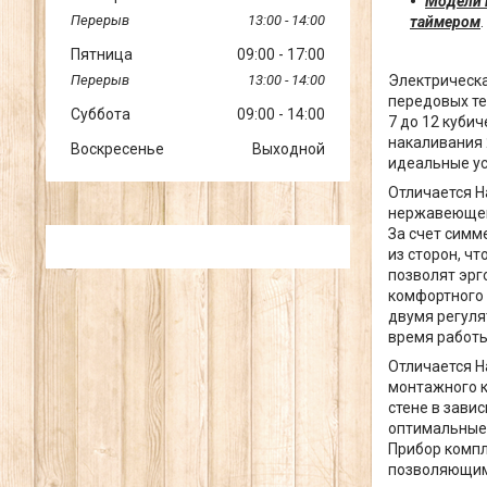
Модели
13:00
14:00
таймером
.
Пятница
09:00
17:00
13:00
14:00
Электрическа
передовых те
Суббота
09:00
14:00
7 до 12 куби
накаливания 
Воскресенье
Выходной
идеальные ус
Отличается H
нержавеющей 
За счет симм
из сторон, ч
позволят эрг
комфортного 
двумя регуля
время работы
Отличается H
монтажного к
стене в зави
оптимальные 
Прибор компл
позволяющим