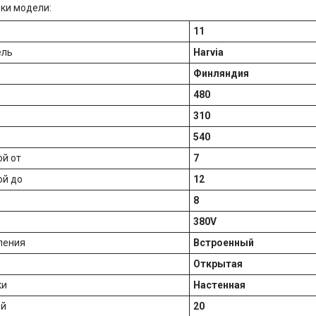
ки модели:
11
ель
Harvia
Финляндия
480
310
540
й от
7
ой до
12
8
380V
ления
Встроенный
Открытая
ки
Настенная
ей
20