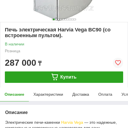
Печь электрическая Harvia Vega BC90 (со
встроенным пультом).
В наличии
Розница
287 000
₸
Купить
Описание
Характеристики
Доставка
Оплата
Усл
Описание
Электрические печи-каменки
Harvia Vega
— это надежные,
компактные и современные нагреватели для саун,