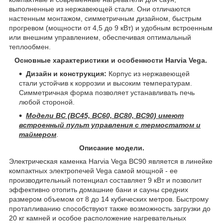
выполненные из нержавеющей стали. Они отличаются
настенным монтажом, симметричным дизайном, быстрым
прогревом (мощности от 4,5 до 9 кВт) и удобным встроенным
или внешним управлением, обеспечивая оптимальный
теплообмен.
Основные характеристики и особенности Harvia Vega.
Дизайн и конструкция:
Корпус из нержавеющей
стали устойчив к коррозии и высоким температурам.
Симметричная форма позволяет устанавливать печь
любой стороной.
Модели
BC
(BC45, BC60, BC80, BC90) имеют
встроенный пульт управления с термостатом и
таймером
.
Описание модели.
Электрическая каменка Harvia Vega BC90 является в линейке
компактных электропечей Vega самой мощной - ее
производительный потенциал составляет 9 кВт и позволит
эффективно отопить домашние бани и сауны средних
размером объемом от 8 до 14 кубических метров. Быстрому
протапливанию способствуют также возможность загрузки до
20 кг камней и особое расположение нагревательных