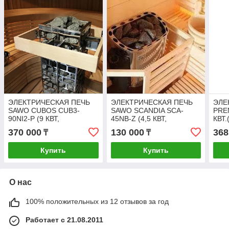
ЭЛЕКТРИЧЕСКАЯ ПЕЧЬ
ЭЛЕКТРИЧЕСКАЯ ПЕЧЬ
ЭЛЕ
SAWO CUBOS CUB3-
SAWO SCANDIA SCA-
PRE
90NI2-P (9 КВТ,
45NB-Z (4,5 КВТ,
КВТ.
ВЫНОСНОЙ ПУЛЬТ,
ВСТРОЕННЫЙ ПУЛЬТ,
пуль
370 000
130 000
368
₸
₸
ВСТРОЕННЫЙ БЛОК
ВНУТРИ ОЦИНКОВКА,
МОЩНОСТИ,
СНАРУЖИ НЕРЖАВЕЙКА)
Купить
Купить
НЕРЖАВЕЙКА)
О нас
100% положительных из 12 отзывов за год
Работает с 21.08.2011