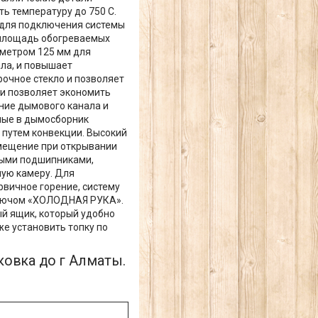
ь температуру до 750 С.
 для подключения системы
 площадь обогреваемых
аметром 125 мм для
ала, и повышает
очное стекло и позволяет
 и позволяет экономить
ние дымового канала и
нные в дымосборник
 путем конвекции. Высокий
мещение при открывании
ными подшипниками,
ную камеру. Для
рвичное горение, систему
ключом «ХОЛОДНАЯ РУКА».
ый ящик, который удобно
е установить топку по
ковка до г Алматы.