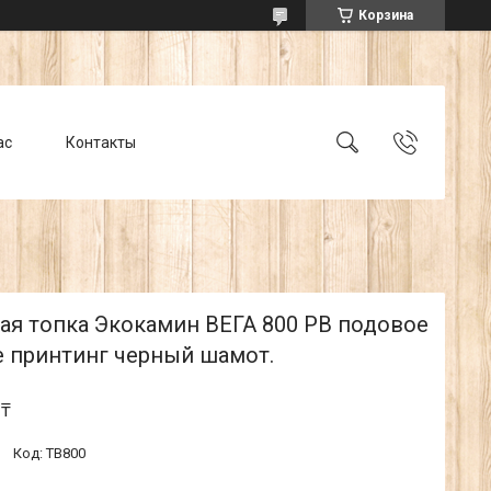
Корзина
ас
Контакты
ая топка Экокамин ВЕГА 800 PB подовое
е принтинг черный шамот.
 ₸
Код:
ТВ800