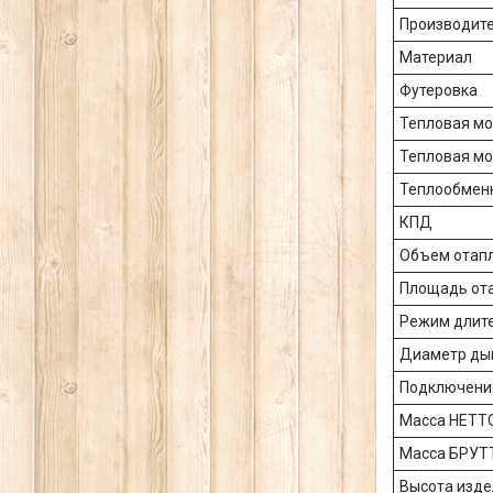
Производит
Материал
Футеровка
Тепловая м
Тепловая мо
Теплообмен
КПД
Объем отап
Площадь от
Режим длите
Диаметр ды
Подключени
Масса НЕТТ
Масса БРУТ
Высота изде