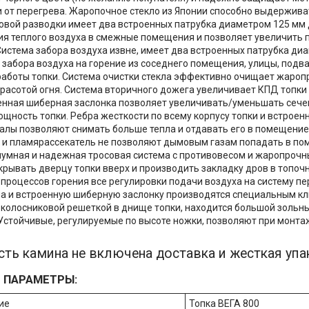
и от перегрева. Жаропочное стекло из Японии способно выдерживат
овой разводки имеет два встроенных патрубка диаметром 125 мм
я теплого воздуха в смежные помещения и позволяет увеличить
истема забора воздуха извне, имеет два встроенных патрубка ди
забора воздуха на горение из соседнего помещения, улицы, подв
аботы топки. Система очистки стекла эффективно очищает жаропр
расотой огня. Система вторичного дожега увеличивает КПД топки
енная шиберная заслонка позволяет увеличивать/уменьшать сече
ощность топки. Ребра жесткости по всему корпусу топки и встрое
алы позволяют снимать больше тепла и отдавать его в помещение
и пламярассекатель не позволяют дымовым газам попадать в по
умная и надежная тросовая система с противовесом и жаропроч
крывать дверцу топки вверх и производить закладку дров в топоч
процессов горения все регулировки подачи воздуха на систему пе
кла и встроенную шиберную заслонку производятся специальным 
 колосниковой решеткой в днище топки, находится большой зольн
Устойчивые, регулируемые по высоте ножки, позволяют при монтаж
ть камина не включена доставка и жесткая упа
 ПАРАМЕТРЫ:
ие
Топка ВЕГА 800