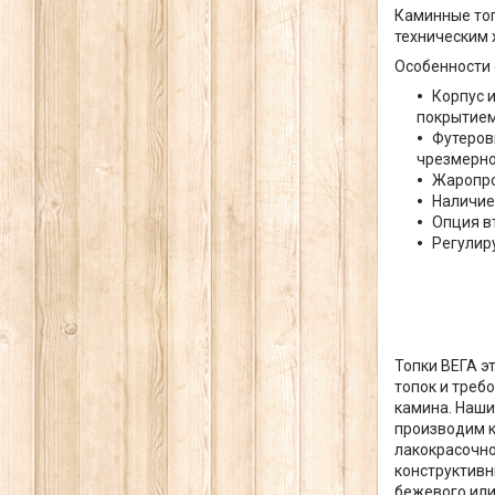
Каминные топ
техническим 
Особенности 
Корпус 
покрытием
Футеров
чрезмерно
Жаропро
Наличие
Опция в
Регулир
Топки ВЕГА э
топок и треб
камина. Наши
производим к
лакокрасочно
конструктивн
бежевого или