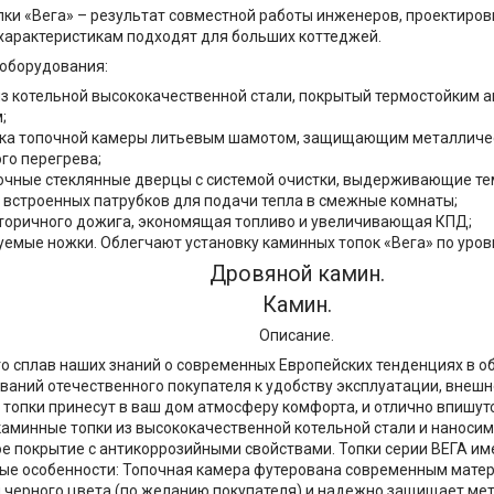
ки «Вега» – результат совместной работы инженеров, проектиров
характеристикам подходят для больших коттеджей.
оборудования:
из котельной высококачественной стали, покрытый термостойким 
;
ка топочной камеры литьевым шамотом, защищающим металличе
го перегрева;
чные стеклянные дверцы с системой очистки, выдерживающие тем
 встроенных патрубков для подачи тепла в смежные комнаты;
торичного дожига, экономящая топливо и увеличивающая КПД;
уемые ножки. Облегчают установку каминных топок «Вега» по уров
Дровяной камин.
Камин.
Описание.
то сплав наших знаний о современных Европейских тенденциях в 
ований отечественного покупателя к удобству эксплуатации, внеш
 топки принесут в ваш дом атмосферу комфорта, и отлично впишут
аминные топки из высококачественной котельной стали и наноси
е покрытие с антикоррозийными свойствами. Топки серии ВЕГА и
ые особенности: Топочная камера футерована современным мате
 черного цвета (по желанию покупателя) и надежно защищает ме