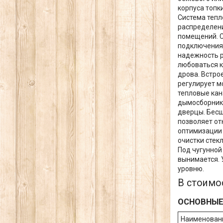
корпуса топк
Система тепл
распределени
помещений. С
подключения 
надежность р
любоваться к
дрова. Встро
регулирует м
тепловые кан
дымосборник 
дверцы. Бесш
позволяет от
оптимизации 
очистки сте
Под чугунной
вынимается. 
уровню.
В стоимос
ОСНОВНЫЕ
Наименован