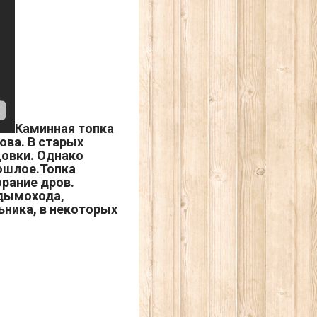
Каминная топка
ова. В старых
овки. Однако
ошлое.Топка
орание дров.
 дымохода,
ьника, в некоторых