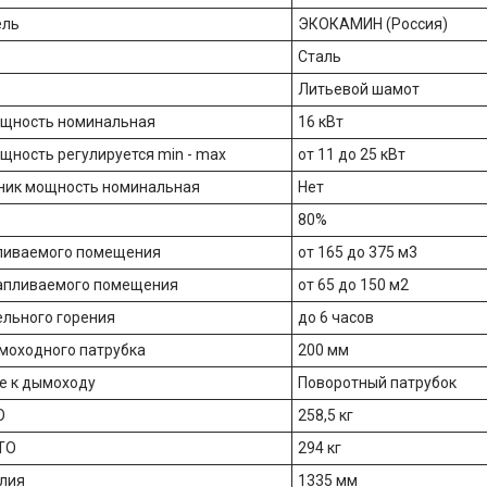
ель
ЭКОКАМИН (Россия)
Сталь
Литьевой шамот
ощность номинальная
16 кВт
щность регулируется min - max
от 11 до 25 кВт
ник мощность номинальная
Нет
80%
ливаемого помещения
от 165 до 375 м3
апливаемого помещения
от 65 до 150 м2
льного горения
до 6 часов
моходного патрубка
200 мм
е к дымоходу
Поворотный патрубок
О
258,5 кг
ТО
294 кг
лия
1335 мм