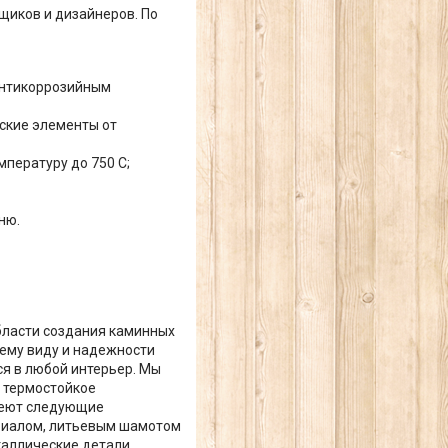
щиков и дизайнеров. По
антикоррозийным
ские элементы от
пературу до 750 С;
ню.
области создания каминных
нему виду и надежности
ся в любой интерьер. Мы
м термостойкое
меют следующие
риалом, литьевым шамотом
таллические детали