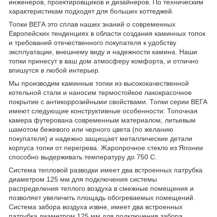
инженеров, проектировщиков и дизайнеров. По техническим
характеристикам подходят для больших коттеджей.
Топки ВЕГА это сплав наших знаний о современных
Европейских тенденциях в области создания каминных топок
и требований отечественного покупателя к удобству
эксплуатации, внешнему виду и надежности камина. Наши
топки принесут в ваш дом атмосферу комфорта, и отлично
впишутся в любой интерьер.
Мы производим каминные топки из высококачественной
котельной стали и наносим термостойкое лакокрасочное
покрытие с антикоррозийными свойствами. Топки серии ВЕГА
имеют следующие конструктивные особенности: Топочная
камера футерована современным материалом, литьевым
шамотом бежевого или черного цвета (по желанию
покупателя) и надежно защищает металлические детали
корпуса топки от перегрева. Жаропрочное стекло из Японии
способно выдерживать температуру до 750 С.
Система тепловой разводки имеет два встроенных патрубка
диаметром 125 мм для подключения системы
распределения теплого воздуха в смежные помещения и
позволяет увеличить площадь обогреваемых помещений.
Система забора воздуха извне, имеет два встроенных
патрубка диаметром 125 мм для подключения забора