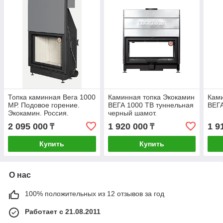
Топка каминная Вега 1000
Каминная топка Экокамин
Ками
МР. Подовое горение.
ВЕГА 1000 TB туннельная
ВЕГА
Экокамин. Россия.
черный шамот.
2 095 000
1 920 000
1 9
₸
₸
Купить
Купить
О нас
100% положительных из 12 отзывов за год
Работает с 21.08.2011