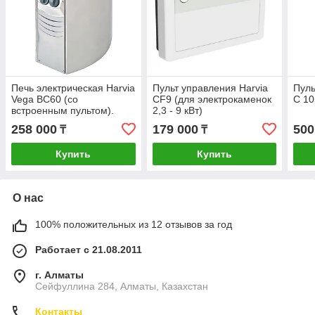
Печь электрическая Harvia
Пульт управления Harvia
Пуль
Vega BC60 (со
CF9 (для электрокаменок
С 10
встроенным пультом).
2,3 - 9 кВт)
258 000
179 000
500
₸
₸
Купить
Купить
О нас
100% положительных из 12 отзывов за год
Работает с 21.08.2011
г. Алматы
Сейфуллина 284, Алматы, Казахстан
Контакты