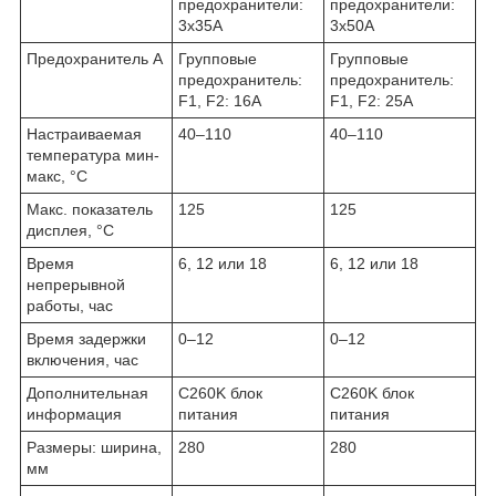
предохранители:
предохранители:
3x35A
3x50A
Предохранитель A
Групповые
Групповые
предохранитель:
предохранитель:
F1, F2: 16A
F1, F2: 25A
Настраиваемая
40–110
40–110
температура мин-
макс, °C
Макс. показатель
125
125
дисплея, °C
Время
6, 12 или 18
6, 12 или 18
непрерывной
работы, час
Время задержки
0–12
0–12
включения, час
Дополнительная
C260K блок
C260K блок
информация
питания
питания
Размеры: ширина,
280
280
мм