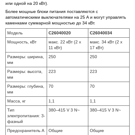
или одной на 20 кВт).
Более мощные блоки питания поставляются с
автоматическими выключателями на 25 А и могут управлять
каменками суммарной мощностью до 34 кВт.
Модель
C26040020
C26040034
Мощность, кВт
макс. 22 кВт (2 x
макс. 34 кВт (2 x
11 кВт)
17 кВт)
Размеры: ширина,
250
250
мм
Размеры: высота,
223
223
мм
Размеры: глубина,
70
70
мм
Масса, кг
1,1
1,1
Тип
380–415 V 3 N~
380–415 V 3 N~
электропитания: 3-
фазный
Предохранитель A
Oбщие
Oбщие