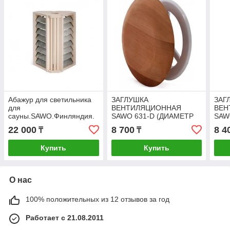
Абажур для светильника
ЗАГЛУШКА
ЗАГ
для
ВЕНТИЛЯЦИОННАЯ
ВЕН
сауны.SAWO.Финляндия.
SAWO 631-D (ДИАМЕТР
SAW
100 ММ). SAWO.
ММ)
22 000
8 700
8 4
₸
₸
Финляндия.
Купить
Купить
О нас
100% положительных из 12 отзывов за год
Работает с 21.08.2011