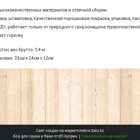
ысококачественных материалов и отличной сборки.
ка, штамповка, качественная порошковая покраска, упаковка, пас
, работает только от природного газа,оснащена термопластиной
ет горелку.
он, вес брутто: 3.4 кг.
ковке: 33см х 24см х 12см
Сайт создан на маркетплейсе
Satu.kz
Все для сауны и бани от ИП Куприн. |
Пожаловаться на контент