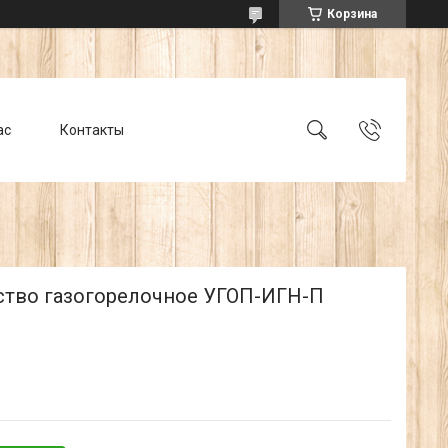
Корзина
ас
Контакты
ство газогорелочное УГОП-ИГН-П